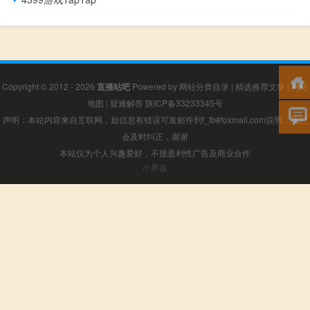
Copyright © 2012 - 2026
直播站吧
Powered by
网站分类目录
|
精选推荐文章
|
网站
地图
|
疑难解答
陕ICP备33233345号
声明：本站内容来自互联网，如信息有错误可发邮件到f_fb#foxmail.com说明，我们
会及时纠正，谢谢
本站仅为个人兴趣爱好，不接盈利性广告及商业合作
小男孩