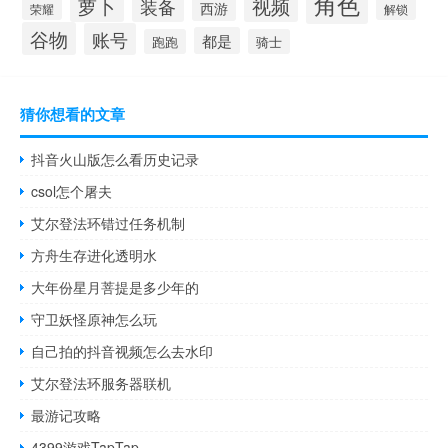
角色
萝卜
视频
装备
西游
荣耀
解锁
谷物
账号
都是
跑跑
骑士
猜你想看的文章
抖音火山版怎么看历史记录
csol怎个屠夫
艾尔登法环错过任务机制
方舟生存进化透明水
大年份星月菩提是多少年的
守卫妖怪原神怎么玩
自己拍的抖音视频怎么去水印
艾尔登法环服务器联机
最游记攻略
4399游戏TapTap