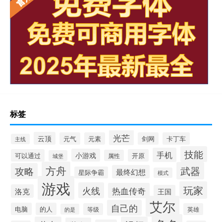
标签
光芒
云顶
元气
元素
剑网
卡丁车
主线
技能
手机
小游戏
可以通过
开原
属性
城堡
方舟
武器
攻略
最终幻想
星际争霸
模式
游戏
玩家
火线
热血传奇
洛克
王国
艾尔
自己的
电脑
的人
等级
英雄
的是