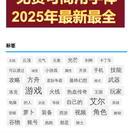
标签
光芒
云顶
元气
元素
剑网
卡丁车
主线
技能
手机
小游戏
可以通过
开原
属性
城堡
方舟
武器
攻略
最终幻想
星际争霸
模式
游戏
玩家
火线
热血传奇
洛克
王国
艾尔
自己的
电脑
的人
等级
英雄
的是
角色
萝卜
视频
装备
西游
荣耀
解锁
谷物
账号
都是
跑跑
骑士