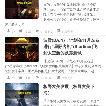
好的，今天我们就来聊聊白油这个话
题。首先，白油可是正儿八经的化工品
哦！它是一种无色透明的油状液体，主
要成分是饱和烃，化学性质稳定，还不
容易着火，所...
by
12-27
0
847
文章列表
波音(BA.N)：计划在11月左右
进行“星际客机”(Starliner)飞
船太空舱的跌落测试
【波音(BA.N)：计划在11月左右进
行“星际客机”(Starliner)飞船太空舱的跌落测试】!!!今天受到全网的
关注度非常高，那么具体的是什么情况呢，下面大家可以一起...
by
04-08
0
563
文章列表
板野友美发展（板野友美下
海）
关于板野友美发展，板野友美下海这个
很多人还不知道，今天小六来为大家解