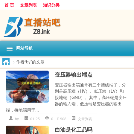
首 页
文章列表
知识分类
网站导航
>
作者“by”的文章
变压器输出端点
变压器输出端通常有三个接线端子，分
别是高压端（HV）、低压端（LV）和
接地端（GND）。其中，高压端是变压
器的输入端，低压端是变压器的输出
端，接地端用于...
by
01-25
0
908
文章列表
白油是化工品吗