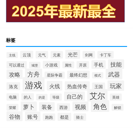
标签
光芒
云顶
元气
元素
剑网
卡丁车
主线
技能
手机
小游戏
可以通过
开原
属性
城堡
方舟
武器
攻略
最终幻想
星际争霸
模式
游戏
玩家
火线
热血传奇
洛克
王国
艾尔
自己的
电脑
的人
等级
英雄
的是
角色
萝卜
视频
装备
西游
荣耀
解锁
谷物
账号
都是
跑跑
骑士