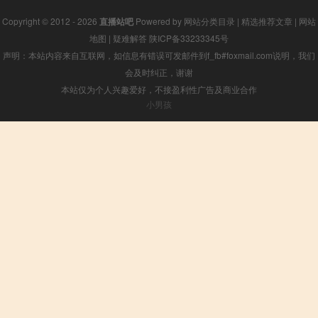
Copyright © 2012 - 2026
直播站吧
Powered by
网站分类目录
|
精选推荐文章
|
网站
地图
|
疑难解答
陕ICP备33233345号
声明：本站内容来自互联网，如信息有错误可发邮件到f_fb#foxmail.com说明，我们
会及时纠正，谢谢
本站仅为个人兴趣爱好，不接盈利性广告及商业合作
小男孩