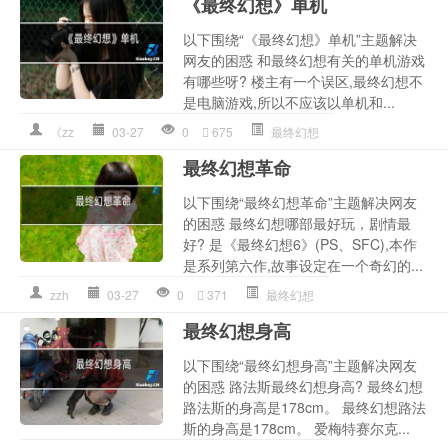
《最终幻想》单机
以下围绕“《最终幻想》单机”主题解决
网友的困惑 和最终幻想有关的单机游戏
有哪些呀? 楼主有一个误区,最终幻想不
是电脑游戏,所以不应该以单机和...
《zz
03-27
0
675
最终幻想
最终幻想革命
以下围绕“最终幻想革命”主题解决网友
的困惑 最终幻想哪部最好玩，剧情最
好? 是《最终幻想6》(PS、SFC),本作
是系列第六作,故事设定在一个奇幻的...
zzh
03-27
0
371
最终幻想
最终幻想身高
以下围绕“最终幻想身高”主题解决网友
的困惑 路法斯最终幻想身高? 最终幻想
路法斯的身高是178cm。 最终幻想路法
斯的身高是178cm。 爱梅特赛尔克...