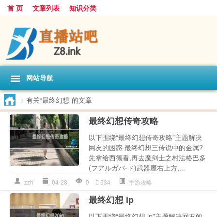
首 页
文章列表
知识分类
网站导航
>
有关“最终幻想”的文章
最终幻想传奇攻略
以下围绕“最终幻想传奇攻略”主题解决
网友的困惑 最终幻想三传说中的金属?
先拿给西德看,再去魔剑士之村法格巴多
(フアルガバ-ド)武器屋右上方,...
zzh
04-28
0
534
手游攻略
最终幻想 ip
以下围绕“最终幻想 ip”主题解决网友的