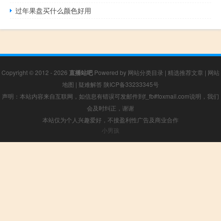
过年果盘买什么颜色好用
Copyright © 2012 - 2026
直播站吧
Powered by
网站分类目录
|
精选推荐文章
|
网站
地图
|
疑难解答
陕ICP备33233345号
声明：本站内容来自互联网，如信息有错误可发邮件到f_fb#foxmail.com说明，我们
会及时纠正，谢谢
本站仅为个人兴趣爱好，不接盈利性广告及商业合作
小男孩