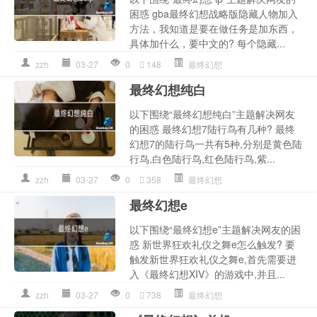
困惑 gba最终幻想战略版隐藏人物加入
方法，我知道是要在做任务是加东西，
具体加什么，要中文的? 每个隐藏...
zzh
03-27
0
148
最终幻想
最终幻想纯白
以下围绕“最终幻想纯白”主题解决网友
的困惑 最终幻想7陆行鸟有几种? 最终
幻想7的陆行鸟一共有5种,分别是黄色陆
行鸟,白色陆行鸟,红色陆行鸟,紫...
zzh
03-27
0
358
最终幻想
最终幻想e
以下围绕“最终幻想e”主题解决网友的困
惑 新世界狂欢礼仪之舞e怎么触发? 要
触发新世界狂欢礼仪之舞e,首先需要进
入《最终幻想XIV》的游戏中,并且...
zzh
03-27
0
738
最终幻想