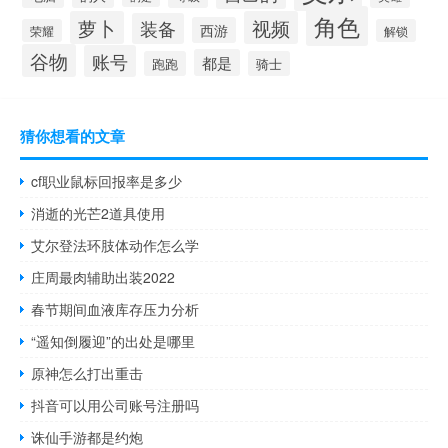
角色
萝卜
视频
装备
西游
荣耀
解锁
谷物
账号
都是
跑跑
骑士
猜你想看的文章
cf职业鼠标回报率是多少
消逝的光芒2道具使用
艾尔登法环肢体动作怎么学
庄周最肉辅助出装2022
春节期间血液库存压力分析
“遥知倒履迎”的出处是哪里
原神怎么打出重击
抖音可以用公司账号注册吗
诛仙手游都是约炮