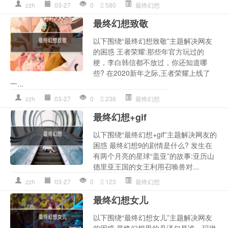
zzh
03-27
0
580
最终幻想
最终幻想致敬
以下围绕“最终幻想致敬”主题解决网友
的困惑 王者荣耀:那些年官方玩过的
梗，李白韩信都不放过，你还知道哪
些? 在2020新年之际,王者荣耀上线了
一...
zzh
03-27
0
236
最终幻想
最终幻想+gif
以下围绕“最终幻想+gif”主题解决网友的
困惑 最终幻想9的剧情是什么? 发生在
有两个月亮的星球“盖亚”的故事:亚历山
德里亚王国的女王利用召唤兽对...
zzh
03-27
0
123
最终幻想
最终幻想女儿
以下围绕“最终幻想女儿”主题解决网友
的困惑 最终幻想里的丹泽尔是谁，玛琳