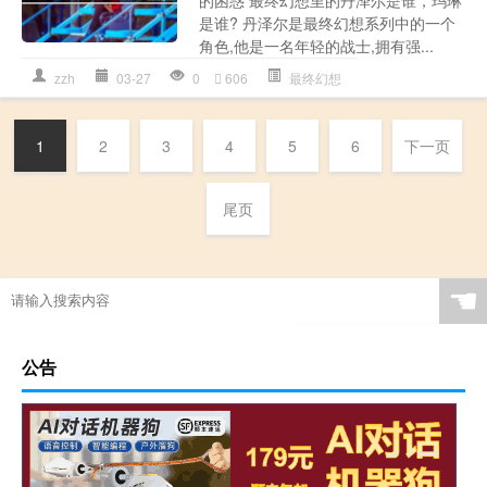
是谁? 丹泽尔是最终幻想系列中的一个
角色,他是一名年轻的战士,拥有强...
zzh
03-27
0
606
最终幻想
1
2
3
4
5
6
下一页
尾页
☚
公告