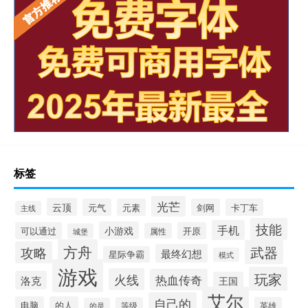
标签
光芒
云顶
元气
元素
剑网
卡丁车
主线
技能
手机
小游戏
可以通过
开原
属性
城堡
方舟
武器
攻略
最终幻想
星际争霸
模式
游戏
玩家
火线
热血传奇
洛克
王国
艾尔
自己的
电脑
的人
等级
英雄
的是