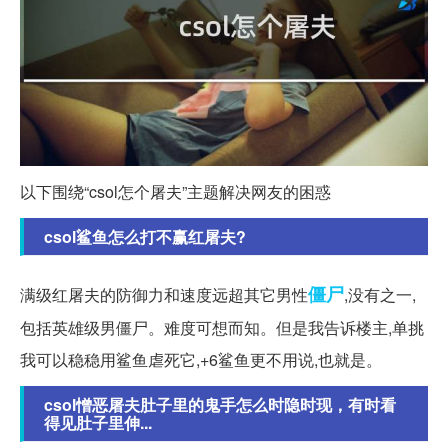
以下围绕“csol怎个屠夫”主题解决网友的困惑
csol鲨鱼怎么打不赢红屠夫?
僵尸
满级红屠夫的防御力和速度远超其它男性
,没有之一,
包括英雄级男僵尸。难度可想而知。但是我告诉楼主,单挑
我可以稳稳用鲨鱼虐死它,+6鲨鱼更不用说,也就是。
csol憎恶屠夫肚子里的鬼手怎么时隐时现，有时看
得见肚子里伸...