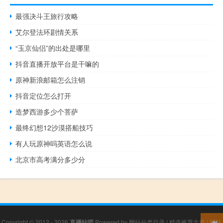
最强决斗王旅行攻略
艾尔登法环剧情关系
“玉京仙侣”的出处是哪里
抖音直播开放平台是干嘛的
原神新浪邮箱怎么注销
抖音定位怎么打开
造梦西游多少个菩萨
最终幻想12沙漠搭船技巧
有人玩原神吗英语怎么说
北京市高考满分多少分
Copyright © 2012 - 2026
直播站吧
Powered by
网站分类目录
|
精选推荐文章
|
网站