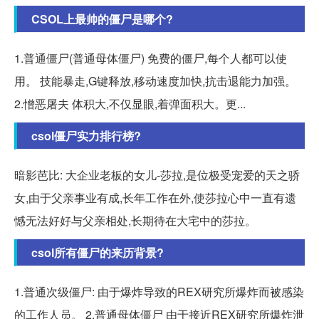
CSOL上最帅的僵尸是哪个?
1.普通僵尸(普通母体僵尸) 免费的僵尸,每个人都可以使
用。 技能暴走,G键释放,移动速度加快,抗击退能力加强。
2.憎恶屠夫 体积大,不仅显眼,着弹面积大。更...
csol僵尸实力排行榜?
暗影芭比: 大企业老板的女儿-莎拉,是位极受宠爱的天之骄
女,由于父亲事业有成,长年工作在外,使莎拉心中一直有遗
憾无法好好与父亲相处,长期待在大宅中的莎拉。
csol所有僵尸的来历背景?
1.普通次级僵尸: 由于爆炸导致的REX研究所爆炸而被感染
的工作人员。 2.普通母体僵尸 由于接近REX研究所爆炸泄