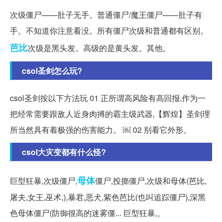
次级僵尸——肚子无手。普通僵尸/魔王僵尸——肚子有
手。不知道你注意看没。所有僵尸次级和普通都有区别。
芭比
次级是黑头发。高级的是黄头发。其他。
csol圣剑怎么玩?
csol圣剑按以下方法玩 01 正所谓高风险有高回报,作为一
把经常需要跟敌人近身肉搏的霸主级武器,【辉煌】圣剑理
所当然具有着极强的伤害能力。 ￼ 02 别看它外形。
csol大灾变都有什么怪?
母体
巨型狂暴,次级僵尸,
僵尸,投掷僵尸,次级和母体(芭比,
屠夫,女王,巫术,),暴君,恶犬,紫色芭比(也叫追踪僵尸),深黑
色母体僵尸(防御很高的迷雾僵... 巨型狂暴,。