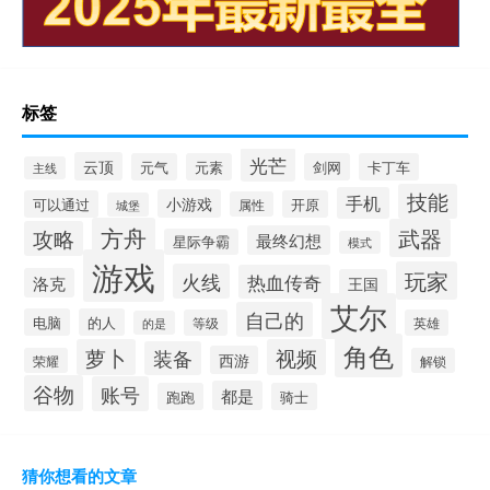
标签
光芒
云顶
元气
元素
剑网
卡丁车
主线
技能
手机
小游戏
可以通过
开原
属性
城堡
方舟
武器
攻略
最终幻想
星际争霸
模式
游戏
玩家
火线
热血传奇
洛克
王国
艾尔
自己的
电脑
的人
等级
英雄
的是
角色
萝卜
视频
装备
西游
荣耀
解锁
谷物
账号
都是
跑跑
骑士
猜你想看的文章