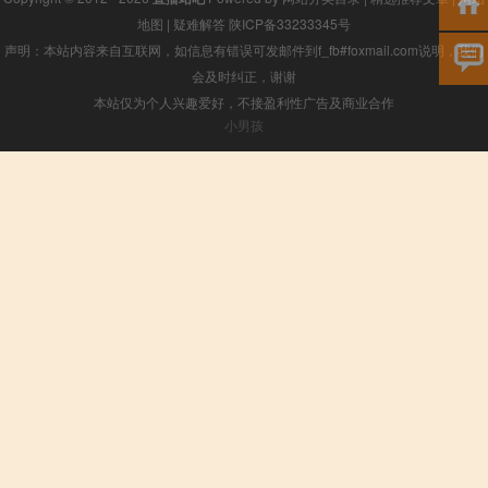
地图
|
疑难解答
陕ICP备33233345号
声明：本站内容来自互联网，如信息有错误可发邮件到f_fb#foxmail.com说明，我们
会及时纠正，谢谢
本站仅为个人兴趣爱好，不接盈利性广告及商业合作
小男孩