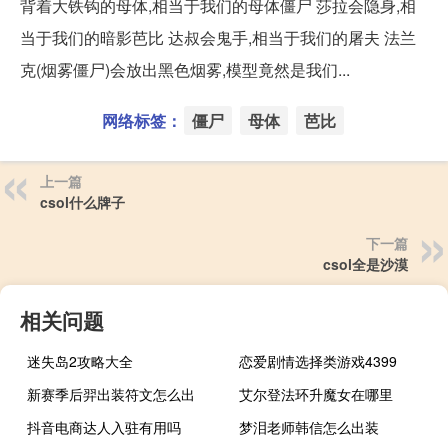
背着大铁钩的母体,相当于我们的母体僵尸 莎拉会隐身,相
当于我们的暗影芭比 达叔会鬼手,相当于我们的屠夫 法兰
克(烟雾僵尸)会放出黑色烟雾,模型竟然是我们...
网络标签：
僵尸
母体
芭比
上一篇
csol什么牌子
下一篇
csol全是沙漠
相关问题
迷失岛2攻略大全
恋爱剧情选择类游戏4399
新赛季后羿出装符文怎么出
艾尔登法环升魔女在哪里
抖音电商达人入驻有用吗
梦泪老师韩信怎么出装