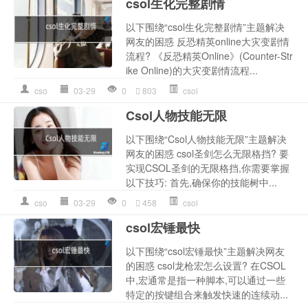
csol生化完整剧情
以下围绕“csol生化完整剧情”主题解决
网友的困惑 反恐精英online大灾变剧情
流程? 《反恐精英Online》(Counter-Str
ike Online)的大灾变剧情流程...
cso
03-29
0
803
csol
Csol人物技能无限
以下围绕“Csol人物技能无限”主题解决
网友的困惑 csol圣剑怎么无限格挡? 要
实现CSOL圣剑的无限格挡,你需要掌握
以下技巧: 首先,确保你的技能树中...
cso
03-29
0
458
csol
csol宏锤最快
以下围绕“csol宏锤最快”主题解决网友
的困惑 csol龙枪宏怎么设置? 在CSOL
中,宏通常是指一种脚本,可以通过一些
特定的按键组合来触发快速的连续动...