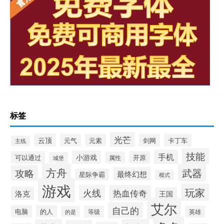
标签
光芒
云顶
元气
元素
剑网
卡丁车
主线
技能
手机
小游戏
可以通过
开原
属性
城堡
方舟
武器
攻略
最终幻想
星际争霸
模式
游戏
玩家
火线
热血传奇
洛克
王国
艾尔
自己的
电脑
的人
等级
英雄
的是