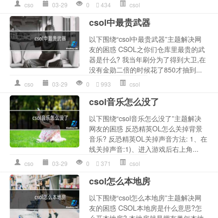
cso
03-29
0
434
csol
csol中最贵武器
以下围绕“csol中最贵武器”主题解决网
友的困惑 CSOL之你们仓库里最贵的武
器是什么? 我当年刷分为了得到大卫,在
没有金勋二倍的时候花了850才抽到...
cso
03-29
0
993
csol
csol音乐怎么没了
以下围绕“csol音乐怎么没了”主题解决
网友的困惑 反恐精英OL怎么关掉背景
音乐? 反恐精英OL关掉声音方法: 1、在
线关掉声音:1)、进入游戏后右上角...
cso
03-29
0
371
csol
csol怎么本地房
以下围绕“csol怎么本地房”主题解决网
友的困惑 CSOL本地房是什么意思?怎
么开本地房? 本地房就是拥有类似本地