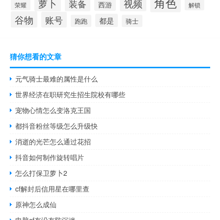
角色
萝卜
视频
装备
西游
荣耀
解锁
谷物
账号
都是
跑跑
骑士
猜你想看的文章
元气骑士最难的属性是什么
世界经济在职研究生招生院校有哪些
宠物心情怎么变洛克王国
都抖音粉丝等级怎么升级快
消逝的光芒怎么通过花招
抖音如何制作旋转唱片
怎么打保卫萝卜2
cf解封后信用星在哪里查
原神怎么成仙
电脑cf有没有防沉迷