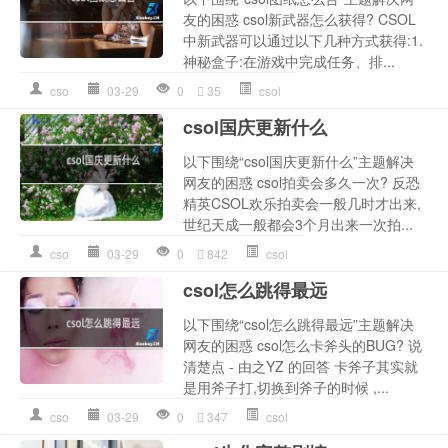
友的困惑 csol新武器怎么获得? CSOL
中新武器可以通过以下几种方式获得:1.
神秘盒子:在游戏中完成任务、排...
cso
03-29
0
35
csol
csol国庆更新什么
以下围绕“csol国庆更新什么”主题解决
网友的困惑 csol拍卖会多久一次? 反恐
精英CSOL欢乐拍卖会一般几时才出来,
世纪天成一般都会3个月出来一次拍...
cso
03-29
0
842
csol
csol怎么跳得最远
以下围绕“csol怎么跳得最远”主题解决
网友的困惑 csol怎么卡斧头的BUG? 说
清楚点 - 由之YZ 的回答 卡斧子其实就
是用斧子打,切换到斧子的时候 ,...
cso
03-29
0
347
csol