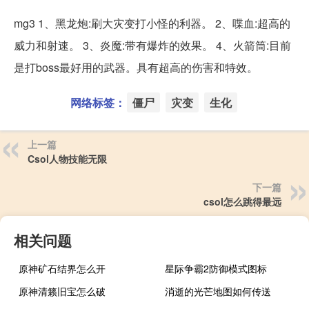
mg3 1、黑龙炮:刷大灾变打小怪的利器。 2、喋血:超高的
威力和射速。 3、炎魔:带有爆炸的效果。 4、火箭筒:目前
是打boss最好用的武器。具有超高的伤害和特效。
网络标签：
僵尸
灾变
生化
上一篇
Csol人物技能无限
下一篇
csol怎么跳得最远
相关问题
原神矿石结界怎么开
星际争霸2防御模式图标
原神清籁旧宝怎么破
消逝的光芒地图如何传送