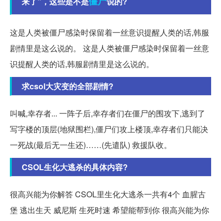
僵尸
来了”，这些是不是
说的?
这是人类被僵尸感染时保留着一丝意识提醒人类的话,韩服
剧情里是这么说的。 这是人类被僵尸感染时保留着一丝意
识提醒人类的话,韩服剧情里是这么说的。
求csol大灾变的全部剧情?
叫喊,幸存者... 一阵子后,幸存者们在僵尸的围攻下,逃到了
写字楼的顶层(地狱围栏),僵尸们攻上楼顶,幸存者们只能决
一死战(最后无一生还)……(先遣队) 救援队收。
CSOL生化大逃杀的具体内容?
很高兴能为你解答 CSOL里生化大逃杀一共有4个 血腥古
堡 逃出生天 威尼斯 生死时速 希望能帮到你 很高兴能为你