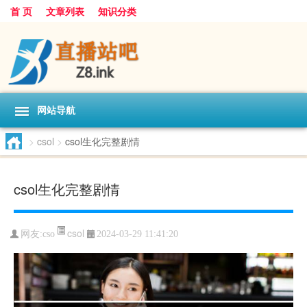
首 页
文章列表
知识分类
网站导航
>
csol
>
csol生化完整剧情
csol生化完整剧情
csol
网友:
cso
2024-03-29 11:41:20