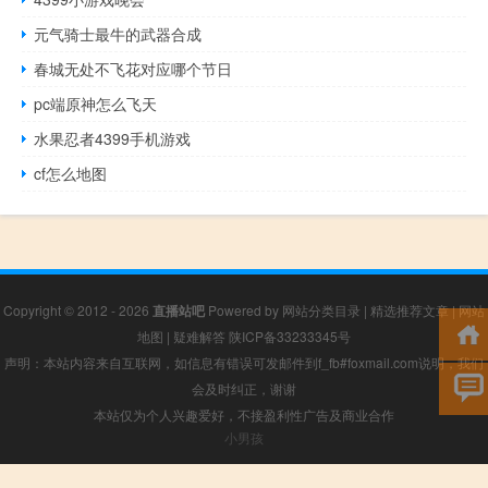
元气骑士最牛的武器合成
春城无处不飞花对应哪个节日
pc端原神怎么飞天
水果忍者4399手机游戏
cf怎么地图
Copyright © 2012 - 2026
直播站吧
Powered by
网站分类目录
|
精选推荐文章
|
网站
地图
|
疑难解答
陕ICP备33233345号
声明：本站内容来自互联网，如信息有错误可发邮件到f_fb#foxmail.com说明，我们
会及时纠正，谢谢
本站仅为个人兴趣爱好，不接盈利性广告及商业合作
小男孩