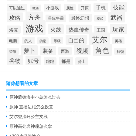
技能
手机
小游戏
可以通过
开原
属性
城堡
方舟
武器
攻略
最终幻想
星际争霸
模式
游戏
玩家
火线
热血传奇
洛克
王国
艾尔
自己的
电脑
的人
等级
英雄
的是
角色
萝卜
视频
装备
西游
荣耀
解锁
谷物
账号
都是
跑跑
骑士
猜你想看的文章
原神蒙德海中小岛怎么过去
原神 直播边框怎么设置
艾尔登法环公主支线
原神高处岩神瞳怎么拿
4399小游戏晚会