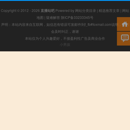
Copyright © 2012 - 2026
直播站吧
Powered by
网站分类目录
|
精选推荐文章
|
网站
地图
|
疑难解答
陕ICP备33233345号
声明：本站内容来自互联网，如信息有错误可发邮件到f_fb#foxmail.com说明，我们
会及时纠正，谢谢
本站仅为个人兴趣爱好，不接盈利性广告及商业合作
小男孩