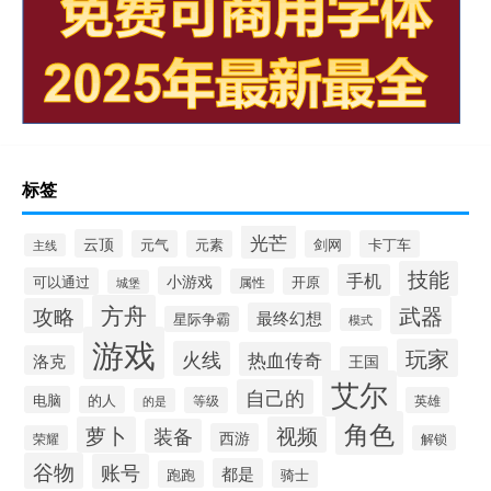
标签
光芒
云顶
元气
元素
剑网
卡丁车
主线
技能
手机
小游戏
可以通过
开原
属性
城堡
方舟
武器
攻略
最终幻想
星际争霸
模式
游戏
玩家
火线
热血传奇
洛克
王国
艾尔
自己的
电脑
的人
等级
英雄
的是
角色
萝卜
视频
装备
西游
荣耀
解锁
谷物
账号
都是
跑跑
骑士