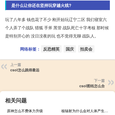
是什么让你还在坚持玩穿越火线?
玩了八年多 钱也花了不少 刚开始玩辽宁二区 我们寝室六
个人弄了个战队 猎狐 手斧 黑管 战队死亡十字考核 那时候
是特别开心的 没日没夜的玩 也不觉得无聊 战队人。
网络标签：
反恐精英
国庆
拍卖会
上一篇
csol怎么跳得最远
下一篇
csol图纸怎么合
相关问题
原神怎么不费体力升级
核辐射为什么会对人体产生伤害（核辐射的后果）