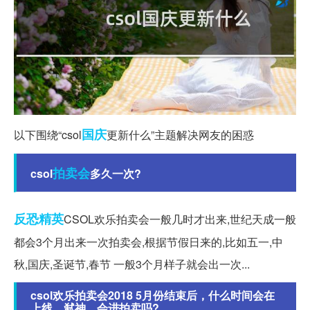
国庆
以下围绕“csol
更新什么”主题解决网友的困惑
拍卖会
csol
多久一次?
反恐精英
CSOL欢乐拍卖会一般几时才出来,世纪天成一般
都会3个月出来一次拍卖会,根据节假日来的,比如五一,中
秋,国庆,圣诞节,春节 一般3个月样子就会出一次...
csol欢乐拍卖会2018 5月份结束后，什么时间会在
上线。弑神，会进拍卖吗?