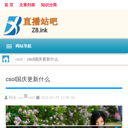
首 页
文章列表
知识分类
网站导航
>
csol
>
csol国庆更新什么
csol国庆更新什么
csol
网友:
cso
2024-03-29 12:06:34