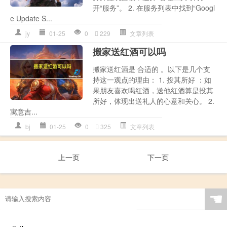
开“服务”。 2. 在服务列表中找到“Googl
e Update S...
jy
01-25
0
229
文章列表
搬家送红酒可以吗
搬家送红酒是 合适的 。以下是几个支
持这一观点的理由： 1. 投其所好 ：如
果朋友喜欢喝红酒，送他红酒算是投其
所好，体现出送礼人的心意和关心。 2.
寓意吉...
bj
01-25
0
325
文章列表
上一页
下一页
☚