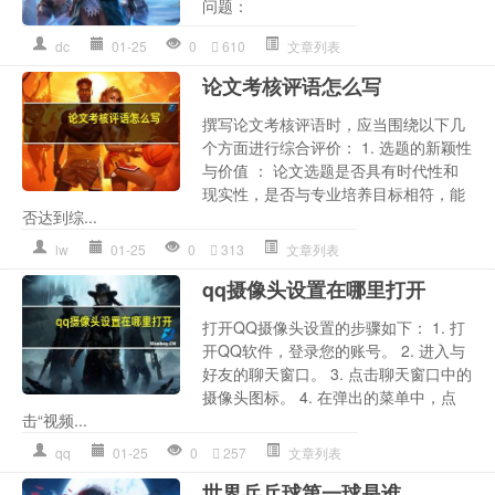
问题：
dc
01-25
0
610
文章列表
论文考核评语怎么写
撰写论文考核评语时，应当围绕以下几
个方面进行综合评价： 1. 选题的新颖性
与价值 ： 论文选题是否具有时代性和
现实性，是否与专业培养目标相符，能
否达到综...
lw
01-25
0
313
文章列表
qq摄像头设置在哪里打开
打开QQ摄像头设置的步骤如下： 1. 打
开QQ软件，登录您的账号。 2. 进入与
好友的聊天窗口。 3. 点击聊天窗口中的
摄像头图标。 4. 在弹出的菜单中，点
击“视频...
qq
01-25
0
257
文章列表
世界乒乓球第一球是谁