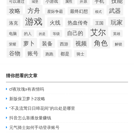
技能
手机
小游戏
可以通过
开原
属性
城堡
方舟
武器
攻略
最终幻想
星际争霸
模式
游戏
玩家
火线
热血传奇
洛克
王国
艾尔
自己的
电脑
的人
等级
英雄
的是
角色
萝卜
视频
装备
西游
荣耀
解锁
谷物
账号
都是
跑跑
骑士
猜你想看的文章
cf夜玫瑰x有表情吗
新版保卫萝卜2攻略
“不及流莺日日啼花间”的出处是哪里
抖音怎么靠播放量赚钱
元气骑士如何手动登录账号