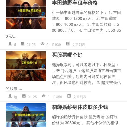
丰田越野车租车价格
租一辆丰田越野车的价格如下： 1. 丰田
陆巡 ：800-1200元/天。 2. 丰田霸道
：600-1000元/天。 3. 丰田普拉多 ：5
00-800元/天。 4. 丰田汉兰达 ：550-85
0元/...
ft
01-25
0
939
文章列表
买股票哪个好
选择股票时，可以考虑以下几种类型：
1. 热门话题股 ：这些股票通常与当前市
场热点相关，短期内可能受到较多关
注，但风险也相对较高。 2. 超卖被低估
的股票 ...
lg
01-25
0
358
文章列表
貂蝉婚纱身体皮肤多少钱
貂蝉的婚纱身体皮肤 星光蝶语 的订制
价格为 39800元 。 其他小伙伴的相似