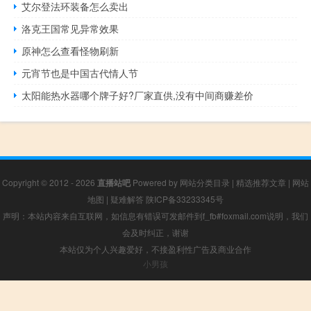
艾尔登法环装备怎么卖出
洛克王国常见异常效果
原神怎么查看怪物刷新
元宵节也是中国古代情人节
太阳能热水器哪个牌子好?厂家直供,没有中间商赚差价
Copyright © 2012 - 2026
直播站吧
Powered by
网站分类目录
|
精选推荐文章
|
网站
地图
|
疑难解答
陕ICP备33233345号
声明：本站内容来自互联网，如信息有错误可发邮件到f_fb#foxmail.com说明，我们
会及时纠正，谢谢
本站仅为个人兴趣爱好，不接盈利性广告及商业合作
小男孩