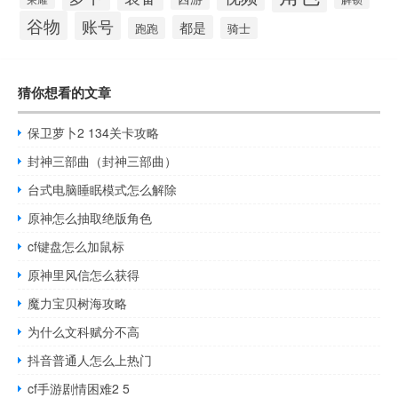
谷物
账号
都是
跑跑
骑士
猜你想看的文章
保卫萝卜2 134关卡攻略
封神三部曲（封神三部曲）
台式电脑睡眠模式怎么解除
原神怎么抽取绝版角色
cf键盘怎么加鼠标
原神里风信怎么获得
魔力宝贝树海攻略
为什么文科赋分不高
抖音普通人怎么上热门
cf手游剧情困难2 5