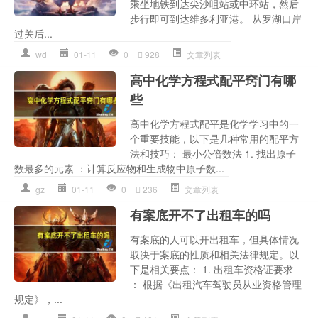
乘坐地铁到达尖沙咀站或中环站，然后
步行即可到达维多利亚港。 从罗湖口岸
过关后...
wd
01-11
0
928
文章列表
高中化学方程式配平窍门有哪
些
高中化学方程式配平是化学学习中的一
个重要技能，以下是几种常用的配平方
法和技巧： 最小公倍数法 1. 找出原子
数最多的元素 ：计算反应物和生成物中原子数...
gz
01-11
0
236
文章列表
有案底开不了出租车的吗
有案底的人可以开出租车，但具体情况
取决于案底的性质和相关法律规定。以
下是相关要点： 1. 出租车资格证要求
： 根据《出租汽车驾驶员从业资格管理
规定》，...