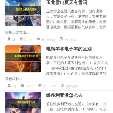
玉龙雪山夏天有雪吗
玉龙雪山在夏天也会有雪，但相比冬
天，雪量会少很多。夏季时，雪主要覆
盖在山顶尖部，随着海拔的降低，雪会
逐渐减少。根据最新的气候资料，七月
份是玉龙雪山...
yl
01-11
0
612
文章列表
电钢琴和电子琴的区别
电钢琴和电子琴是两种不同的键盘乐
器，它们的主要区别包括： 1. 发声方式
： 电钢琴通过内部的机械方式（如锤子
敲击琴弦）产生声音，模拟传统钢琴的
音色和触...
dg
01-11
0
148
文章列表
维多利亚港怎么去
前往维多利亚港的交通方式有多种，以
下是一些推荐的方法： 1. 地铁 ： 可以