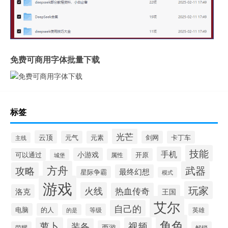
免费可商用字体批量下载
标签
光芒
云顶
元气
元素
剑网
卡丁车
主线
技能
手机
小游戏
可以通过
开原
属性
城堡
方舟
武器
攻略
最终幻想
星际争霸
模式
游戏
玩家
火线
热血传奇
洛克
王国
艾尔
自己的
电脑
的人
等级
英雄
的是
角色
萝卜
视频
装备
西游
荣耀
解锁