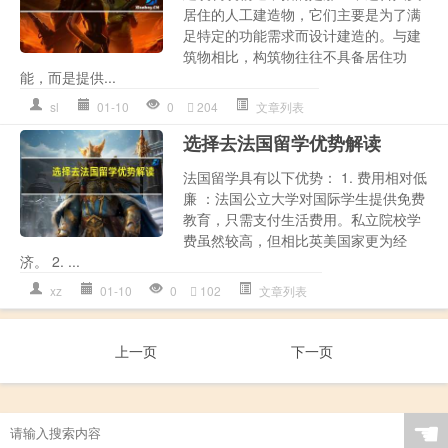
居住的人工建造物，它们主要是为了满
足特定的功能需求而设计建造的。与建
筑物相比，构筑物往往不具备居住功
能，而是提供...
sl
01-10
0
204
文章列表
选择去法国留学优势解读
法国留学具有以下优势： 1. 费用相对低
廉 ：法国公立大学对国际学生提供免费
教育，只需支付生活费用。私立院校学
费虽然较高，但相比英美国家更为经
济。 2. ...
xz
01-10
0
102
文章列表
上一页
下一页
☚