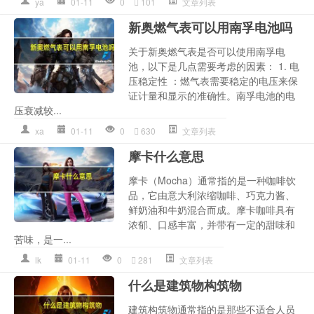
ya
01-11
0
101
文章列表
新奥燃气表可以用南孚电池吗
关于新奥燃气表是否可以使用南孚电
池，以下是几点需要考虑的因素： 1. 电
压稳定性 ：燃气表需要稳定的电压来保
证计量和显示的准确性。南孚电池的电
压衰减较...
xa
01-11
0
630
文章列表
摩卡什么意思
摩卡（Mocha）通常指的是一种咖啡饮
品，它由意大利浓缩咖啡、巧克力酱、
鲜奶油和牛奶混合而成。摩卡咖啡具有
浓郁、口感丰富，并带有一定的甜味和
苦味，是一...
lk
01-11
0
281
文章列表
什么是建筑物构筑物
建筑构筑物通常指的是那些不适合人员