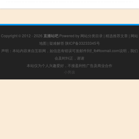
Copyright © 2012 - 2026
直播站吧
Powered by
网站分类目录
|
精选推荐文章
|
网站
地图
|
疑难解答
陕ICP备33233345号
声明：本站内容来自互联网，如信息有错误可发邮件到f_fb#foxmail.com说明，我们
会及时纠正，谢谢
本站仅为个人兴趣爱好，不接盈利性广告及商业合作
小男孩