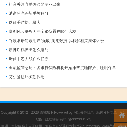
抖音关注直播怎么显示不出来
消逝的光芒新手教程ns
诛仙手游培元最大
逸剑风云决断天涯宝箱位置在哪什么梗
谷歌承诺销毁用户“无痕”浏览数据 以和解相关集体诉讼
原神胡桃神里怎么搭配
诛仙手游大战在即任务
金融监管总局：各银行保险机构开始排查沉睡账户、睡眠保单
艾尔登法环冻伤作用
Copyright © 2012 - 2026
直播站吧
Powered by
网站分类目录
|
精选推荐文章
|
网站
地图
|
疑难解答
陕ICP备33233345号
声明：本站内容来自互联网，如信息有错误可发邮件到f_fb#foxmail.com说明，我们