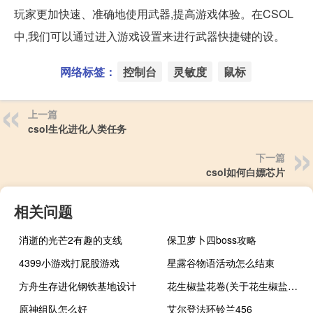
玩家更加快速、准确地使用武器,提高游戏体验。在CSOL
中,我们可以通过进入游戏设置来进行武器快捷键的设。
网络标签：
控制台
灵敏度
鼠标
上一篇
csol生化进化人类任务
下一篇
csol如何白嫖芯片
相关问题
消逝的光芒2有趣的支线
保卫萝卜四boss攻略
4399小游戏打屁股游戏
星露谷物语活动怎么结束
方舟生存进化钢铁基地设计
花生椒盐花卷(关于花生椒盐花卷简述)
原神组队怎么好
艾尔登法环铃兰456