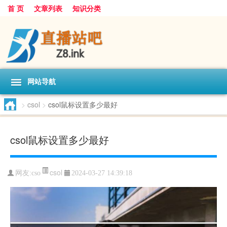
首 页
文章列表
知识分类
网站导航
>
csol
>
csol鼠标设置多少最好
csol鼠标设置多少最好
csol
网友:
cso
2024-03-27 14:39:18