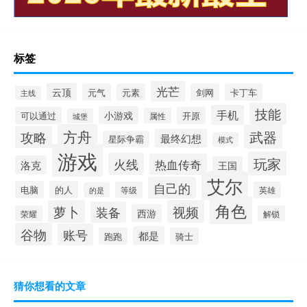
标签
光芒
云顶
元气
元素
剑网
卡丁车
主线
技能
手机
小游戏
可以通过
开原
属性
城堡
方舟
武器
攻略
最终幻想
星际争霸
模式
游戏
玩家
火线
热血传奇
洛克
王国
艾尔
自己的
电脑
的人
等级
英雄
的是
角色
萝卜
视频
装备
西游
荣耀
解锁
谷物
账号
都是
跑跑
骑士
猜你想看的文章