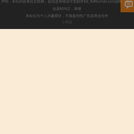
声明：本站内容来自互联网，如信息有错误可发邮件到f_fb#foxmail.com说明，我们
会及时纠正，谢谢
本站仅为个人兴趣爱好，不接盈利性广告及商业合作
小男孩