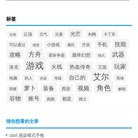
标签
光芒
云顶
元气
元素
剑网
卡丁车
主线
技能
手机
小游戏
可以通过
开原
属性
城堡
方舟
武器
攻略
最终幻想
星际争霸
模式
游戏
玩家
火线
热血传奇
洛克
王国
艾尔
自己的
电脑
的人
等级
英雄
的是
角色
萝卜
视频
装备
西游
荣耀
解锁
谷物
账号
都是
跑跑
骑士
猜你想看的文章
csol 感染模式手枪