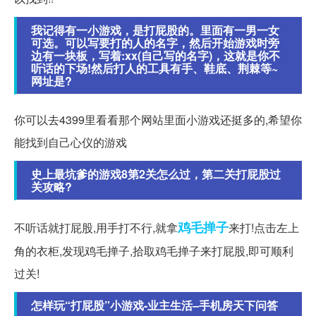
我记得有一小游戏，是打屁股的。里面有一男一女
可选。可以写要打的人的名字，然后开始游戏时旁
边有一块板，写着:xx(自己写的名字)，这就是你不
听话的下场!然后打人的工具有手、鞋底、荆棘等~
网址是?
你可以去4399里看看那个网站里面小游戏还挺多的,希望你
能找到自己心仪的游戏
史上最坑爹的游戏8第2关怎么过，第二关打屁股过
关攻略?
鸡毛掸子
不听话就打屁股,用手打不行,就拿
来打!点击左上
角的衣柜,发现鸡毛掸子,拾取鸡毛掸子来打屁股,即可顺利
过关!
怎样玩“打屁股”小游戏-业主生活–手机房天下问答