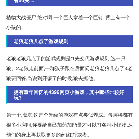
有50关....
植物大战僵尸 绝对啊 一个巨人拿着一个巨钉. 背上有一个
小孩的..
老狼老狼几点了游戏规则
老狼老狼几点了的游戏规则是:1先交代游戏规则,选一只
狼。2老狼走前面,一群孩子跟在后面问老狼老狼几点了3老
狼要回答,当说到开饭了的时候,狼去抓他。
拥有童年回忆的4399网页小游戏，其中哪些比较好
玩?
第一个,魔塔,这是个升级的游戏有点类似养成。每层楼都有
很多小房间,你要给自己加药加能量才可以打各种小怪物,从
他们的身上再获取更多的药(红瓶或者。