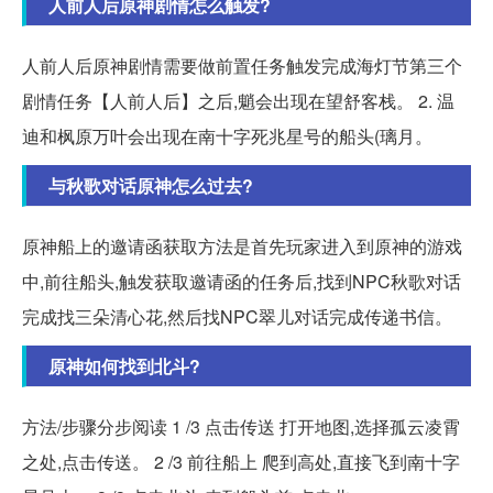
人前人后原神剧情怎么触发?
人前人后原神剧情需要做前置任务触发完成海灯节第三个
剧情任务【人前人后】之后,魈会出现在望舒客栈。 2. 温
迪和枫原万叶会出现在南十字死兆星号的船头(璃月。
与秋歌对话原神怎么过去?
原神船上的邀请函获取方法是首先玩家进入到原神的游戏
中,前往船头,触发获取邀请函的任务后,找到NPC秋歌对话
完成找三朵清心花,然后找NPC翠儿对话完成传递书信。
原神如何找到北斗?
方法/步骤分步阅读 1 /3 点击传送 打开地图,选择孤云凌霄
之处,点击传送。 2 /3 前往船上 爬到高处,直接飞到南十字