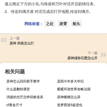
孤云阁左下方的小岛,与珠函和万叶对话开启剧情任务。
2、传送到璃月港 对话完成后打开地图,传送到璃月。
网络标签：
之处
凌霄
船头
上一篇
原神 风怪怎么打
下一篇
原神须弥石壁怎么开
相关问题
原神怎么回归新手教学
孟阳今年多大年纪
什么是翻转课堂
暖暖环游世界攻略法国
消逝的光芒怎样切换道具
原神楼梯怎么弄
cf黄金尺寸
造梦西游3超进化