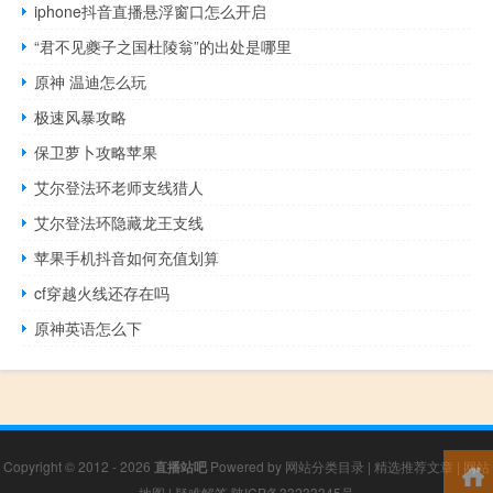
iphone抖音直播悬浮窗口怎么开启
“君不见夔子之国杜陵翁”的出处是哪里
原神 温迪怎么玩
极速风暴攻略
保卫萝卜攻略苹果
艾尔登法环老师支线猎人
艾尔登法环隐藏龙王支线
苹果手机抖音如何充值划算
cf穿越火线还存在吗
原神英语怎么下
Copyright © 2012 - 2026
直播站吧
Powered by
网站分类目录
|
精选推荐文章
|
网站
地图
|
疑难解答
陕ICP备33233345号