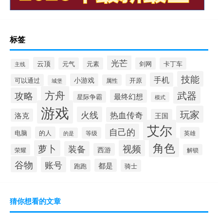
标签
光芒
云顶
元气
元素
剑网
卡丁车
主线
技能
手机
小游戏
可以通过
开原
属性
城堡
方舟
武器
攻略
最终幻想
星际争霸
模式
游戏
玩家
火线
热血传奇
洛克
王国
艾尔
自己的
电脑
的人
等级
英雄
的是
角色
萝卜
视频
装备
西游
荣耀
解锁
谷物
账号
都是
跑跑
骑士
猜你想看的文章