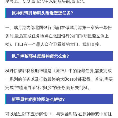
星号上。 3 /3 点击北斗 来到船头前,点击北。
原神到璃月港码头附近逛逛任务?
一、璃月港内部北国银行 我们在做璃月港第一章第一幕任
务时,最后完成任务地点在北国银行的门口(明星斋左侧上
楼)。门口有一个愚人众守卫看着的大门。我们直接。
枫丹伊黎耶林废船神瞳怎么拿?
枫丹伊黎耶林废船神瞳是《原神》中的隐藏任务,需要完成
一系列的任务以及打败最终的大Boss才能获得。首先,需要
完成“神瞳追寻者”和“归乡”的任务,随后去到枫。
新手原神稻妻地图怎么解锁?
可以通过以下五步解锁: 1、与珠函对话 在原神游戏中前往