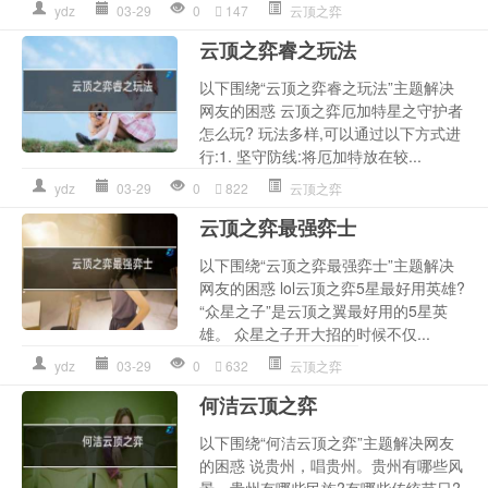
ydz
03-29
0
147
云顶之弈
云顶之弈睿之玩法
以下围绕“云顶之弈睿之玩法”主题解决
网友的困惑 云顶之弈厄加特星之守护者
怎么玩? 玩法多样,可以通过以下方式进
行:1. 坚守防线:将厄加特放在较...
ydz
03-29
0
822
云顶之弈
云顶之弈最强弈士
以下围绕“云顶之弈最强弈士”主题解决
网友的困惑 lol云顶之弈5星最好用英雄?
“众星之子”是云顶之翼最好用的5星英
雄。 众星之子开大招的时候不仅...
ydz
03-29
0
632
云顶之弈
何洁云顶之弈
以下围绕“何洁云顶之弈”主题解决网友
的困惑 说贵州，唱贵州。贵州有哪些风
景，贵州有哪些民族?有哪些传统节日?