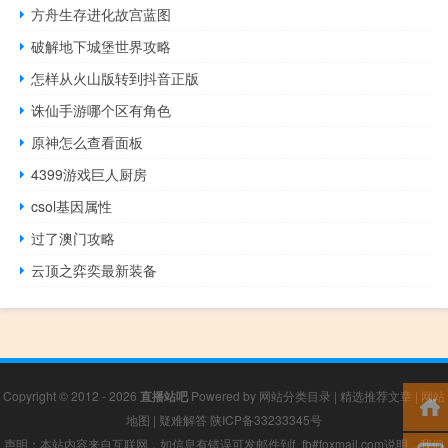
方舟生存进化故宫蓝图
破解地下城堡世界攻略
怎样从火山版转到抖音正版
诛仙手游哪个区有角色
原神怎么查看面板
4399游戏巨人厨房
csol基因属性
过了澳门攻略
云顶之弈奕最新装备
Copyright © 2012 - 2026
直播站吧
Powered by
网站分类目录
|
精选推荐文章
|
网站
地图
|
疑难解答
陕ICP备33233345号
声明：本站内容来自互联网，如信息有错误可发邮件到f_fb#foxmail.com说明，我们