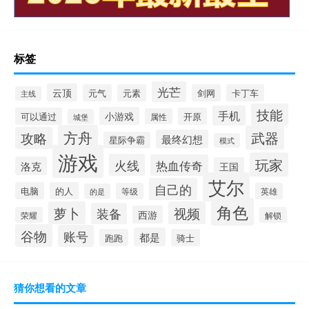
标签
光芒
云顶
元气
元素
剑网
卡丁车
主线
技能
手机
小游戏
可以通过
开原
属性
城堡
方舟
武器
攻略
最终幻想
星际争霸
模式
游戏
玩家
火线
热血传奇
洛克
王国
艾尔
自己的
电脑
的人
等级
英雄
的是
角色
萝卜
视频
装备
西游
荣耀
解锁
谷物
账号
都是
跑跑
骑士
猜你想看的文章