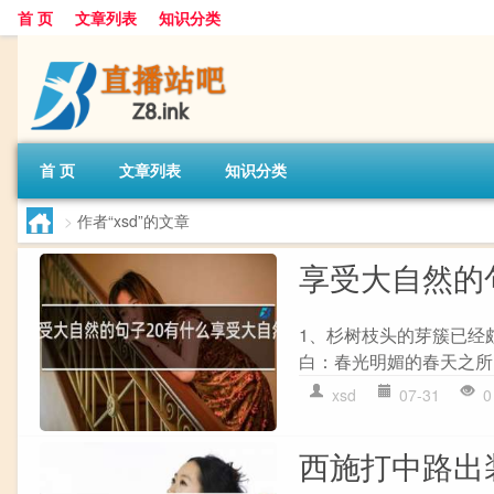
首 页
文章列表
知识分类
首 页
文章列表
知识分类
>
作者“xsd”的文章
享受大自然的
1、杉树枝头的芽簇已经
白：春光明媚的春天之所
xsd
07-31
0
西施打中路出