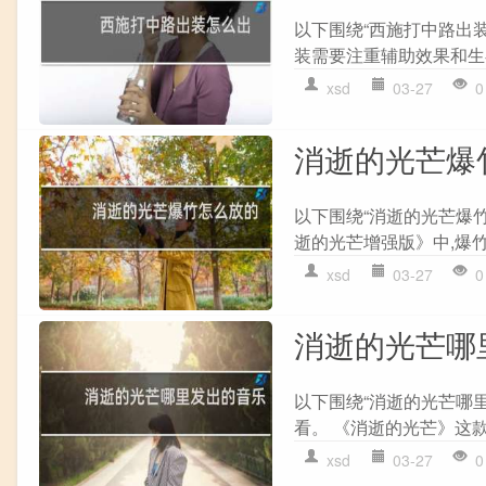
以下围绕“西施打中路出装
装需要注重辅助效果和生存
xsd
03-27
0
消逝的光芒爆
以下围绕“消逝的光芒爆
逝的光芒增强版》中,爆竹
xsd
03-27
0
消逝的光芒哪
以下围绕“消逝的光芒哪
看。 《消逝的光芒》这款
xsd
03-27
0