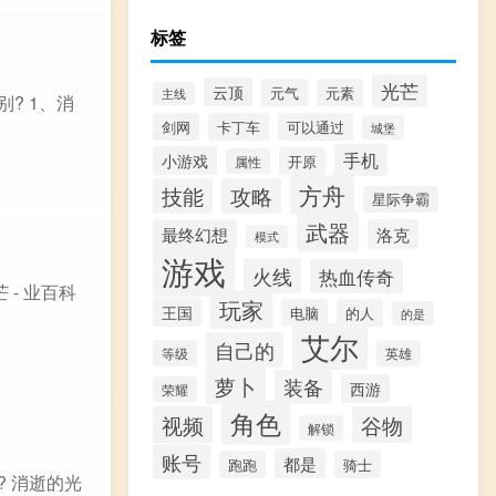
标签
光芒
云顶
元气
元素
主线
? 1、消
剑网
卡丁车
可以通过
城堡
手机
小游戏
开原
属性
方舟
技能
攻略
星际争霸
武器
最终幻想
洛克
模式
游戏
火线
热血传奇
- 业百科
玩家
王国
电脑
的人
的是
艾尔
自己的
等级
英雄
萝卜
装备
西游
荣耀
角色
视频
谷物
解锁
账号
都是
跑跑
骑士
 消逝的光