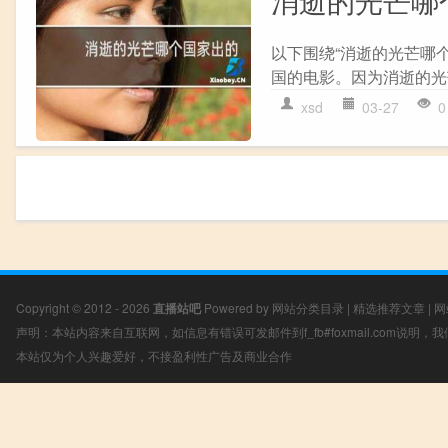
消逝的光芒哪
以下围绕“消逝的光芒哪
国的电影。因为消逝的光芒
xsd
03-27
0
Copyright © 2012 - 2026
直播站吧
Powered by
网站分类目录
|
精选推荐文章
|
网
声明：本站内容来自互联网，如信息有错误可发邮件到f_fb#foxmail.com说明
本站仅为个人兴趣爱好，不接盈利性广告及商业合作