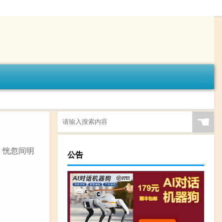
☚
、恍忽间明
公告