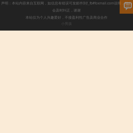
声明：本站内容来自互联网，如信息有错误可发邮件到f_fb#foxmail.com说明，我们
会及时纠正，谢谢
本站仅为个人兴趣爱好，不接盈利性广告及商业合作
小男孩