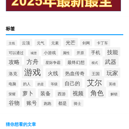
标签
光芒
云顶
元气
元素
剑网
卡丁车
主线
技能
手机
小游戏
可以通过
开原
属性
城堡
方舟
武器
攻略
最终幻想
星际争霸
模式
游戏
玩家
火线
热血传奇
洛克
王国
艾尔
自己的
电脑
的人
等级
英雄
的是
角色
萝卜
视频
装备
西游
荣耀
解锁
谷物
账号
都是
跑跑
骑士
猜你想看的文章