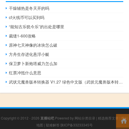
干燥辅热是冬天开的吗
cf火线币可以买到吗
“能知古乐犹今乐”的出处是哪里
裁缝1-600攻略
原神七天神像的冰块怎么破
方舟生存进化悬浮小艇
保卫萝卜新炮塔威力怎么加
红票冲抵什么意思
武状元魔兽版本转换器 V1.27 绿色中文版（武状元魔兽版本转换器 V1.27 绿色中文版功能简介）
Copyright © 2012 - 2026
直播站吧
Powered by
网站分类目录
|
精选推荐文章
|
网站
地图
|
疑难解答
陕ICP备33233345号