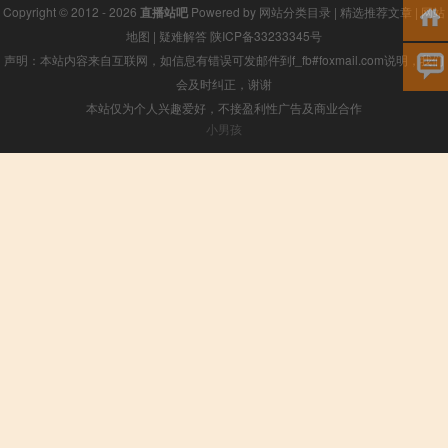
Copyright © 2012 - 2026
直播站吧
Powered by
网站分类目录
|
精选推荐文章
|
网站
地图
|
疑难解答
陕ICP备33233345号
声明：本站内容来自互联网，如信息有错误可发邮件到f_fb#foxmail.com说明，我们
会及时纠正，谢谢
本站仅为个人兴趣爱好，不接盈利性广告及商业合作
小男孩