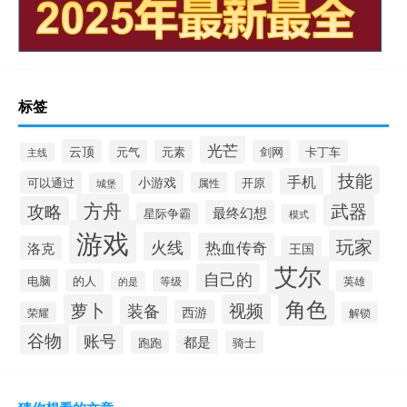
标签
光芒
云顶
元气
元素
剑网
卡丁车
主线
技能
手机
小游戏
可以通过
开原
属性
城堡
方舟
武器
攻略
最终幻想
星际争霸
模式
游戏
玩家
火线
热血传奇
洛克
王国
艾尔
自己的
电脑
的人
等级
英雄
的是
角色
萝卜
视频
装备
西游
荣耀
解锁
谷物
账号
都是
跑跑
骑士