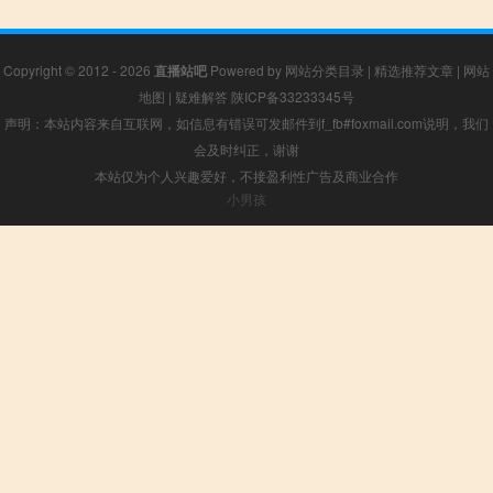
Copyright © 2012 - 2026
直播站吧
Powered by
网站分类目录
|
精选推荐文章
|
网站
地图
|
疑难解答
陕ICP备33233345号
声明：本站内容来自互联网，如信息有错误可发邮件到f_fb#foxmail.com说明，我们
会及时纠正，谢谢
本站仅为个人兴趣爱好，不接盈利性广告及商业合作
小男孩