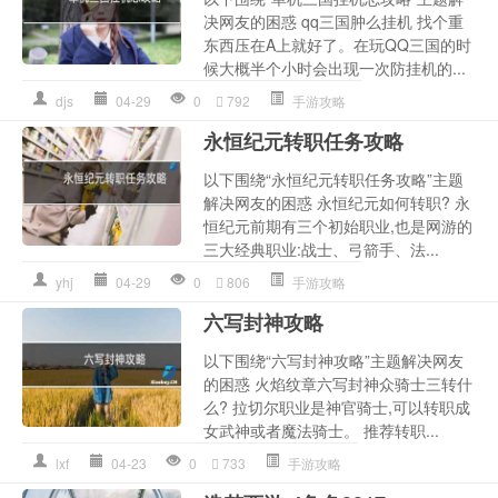
决网友的困惑 qq三国肿么挂机 找个重
东西压在A上就好了。在玩QQ三国的时
候大概半个小时会出现一次防挂机的...
djs
04-29
0
792
手游攻略
永恒纪元转职任务攻略
以下围绕“永恒纪元转职任务攻略”主题
解决网友的困惑 永恒纪元如何转职? 永
恒纪元前期有三个初始职业,也是网游的
三大经典职业:战士、弓箭手、法...
yhj
04-29
0
806
手游攻略
六写封神攻略
以下围绕“六写封神攻略”主题解决网友
的困惑 火焰纹章六写封神众骑士三转什
么? 拉切尔职业是神官骑士,可以转职成
女武神或者魔法骑士。 推荐转职...
lxf
04-23
0
733
手游攻略