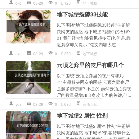
dxc
03-29
0
120
地下城堡
地下城堡裂隙33技能
以下围绕“地下城堡裂隙33技能”主题解
决网友的困惑 地下城堡2裂隙1的石碑?
01 我们经常能够看见很多石碑,但是,靠
近观察却又提示,“铭文内容太过...
dxc
03-29
0
379
地下城堡
云顶之弈里的丧尸有哪几个
以下围绕“云顶之弈里的丧尸有哪几
个”主题解决网友的困惑 云顶之弈丧尸
是越多越强嘛? 不是的 虽然云顶之弈丧
尸的数量是增加自身攻击力的关键,但...
ydz
03-29
0
686
云顶之弈
地下城堡2 属性 性别
以下围绕“地下城堡2 属性 性别”主题解
决网友的困惑 地下城堡2刺客转职什么
好，男女刺客转职推荐? ... 在墓葬副本