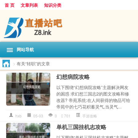
首 页
文章列表
知识分类
网站导航
>
有关“转职”的文章
幻想病院攻略
以下围绕“幻想病院攻略”主题解决网友
的困惑 求幻想三国志2的图文攻略和修
改器? 帝苑系统:在人间获得的物品可给
帝苑中的七巧花积蓄灵气,当灵气...
hxb
05-03
0
701
手游攻略
单机三国挂机志攻略
以下围绕“单机三国挂机志攻略”主题解