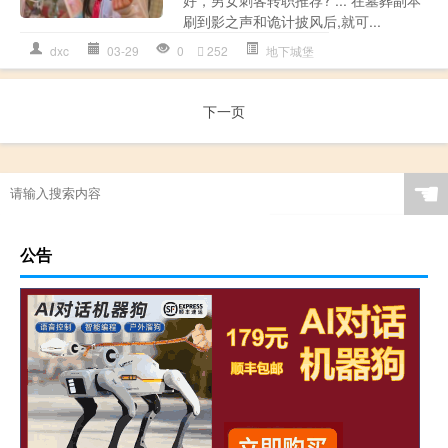
刷到影之声和诡计披风后,就可...
dxc
03-29
0
252
地下城堡
下一页
☚
公告