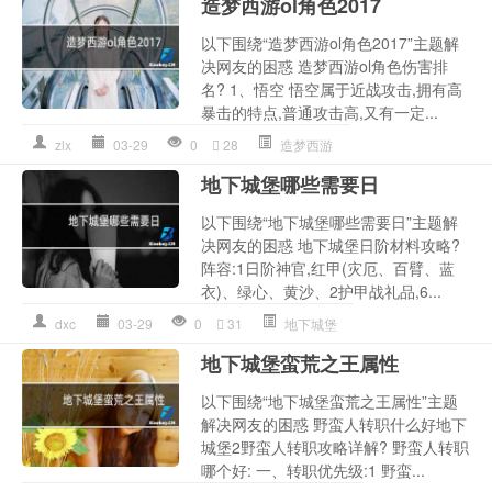
造梦西游ol角色2017
以下围绕“造梦西游ol角色2017”主题解
决网友的困惑 造梦西游ol角色伤害排
名? 1、悟空 悟空属于近战攻击,拥有高
暴击的特点,普通攻击高,又有一定...
zlx
03-29
0
28
造梦西游
地下城堡哪些需要日
以下围绕“地下城堡哪些需要日”主题解
决网友的困惑 地下城堡日阶材料攻略?
阵容:1日阶神官,红甲(灾厄、百臂、蓝
衣)、绿心、黄沙、2护甲战礼品,6...
dxc
03-29
0
31
地下城堡
地下城堡蛮荒之王属性
以下围绕“地下城堡蛮荒之王属性”主题
解决网友的困惑 野蛮人转职什么好地下
城堡2野蛮人转职攻略详解? 野蛮人转职
哪个好: 一、转职优先级:1 野蛮...