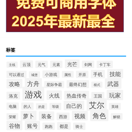
标签
光芒
云顶
元气
元素
剑网
卡丁车
主线
技能
手机
小游戏
可以通过
开原
属性
城堡
方舟
武器
攻略
最终幻想
星际争霸
模式
游戏
玩家
火线
热血传奇
洛克
王国
艾尔
自己的
电脑
的人
等级
英雄
的是
角色
萝卜
视频
装备
西游
荣耀
解锁
谷物
账号
都是
跑跑
骑士