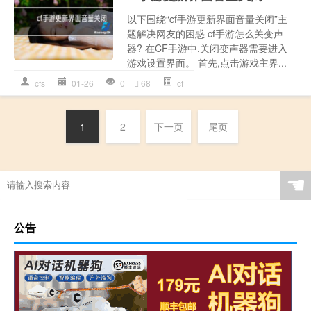
以下围绕“cf手游更新界面音量关闭”主
题解决网友的困惑 cf手游怎么关变声
器? 在CF手游中,关闭变声器需要进入
游戏设置界面。 首先,点击游戏主界...
cfs
01-26
0
68
cf
1
2
下一页
尾页
☚
公告