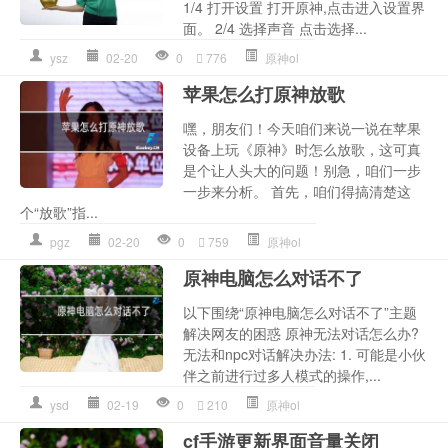
1/4 打开设置 打开原神,点击进入设置界
面。 2/4 选择声音 点击选择...
ysz
02-20
0
776
原神ol
苹果怎么打原神放歌
嘿，朋友们！今天咱们来说一说在苹果
设备上玩《原神》时怎么放歌，这可真
是个让人头大的问题！别急，咱们一步
一步来分析。 首先，咱们得搞清楚这
个“放歌”指...
pgz
02-20
0
759
原神ol
原神电脑怎么对话不了
以下围绕“原神电脑怎么对话不了”主题
解决网友的困惑 原神无法对话怎么办?
无法和npc对话解决办法: 1. 可能是小伙
伴之前进行过多人模式的操作,...
ysd
02-19
0
210
原神ol
cf手游更新界面音量关闭