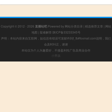
Copyright © 2012 - 2026
直播站吧
Powered by
网站分类目录
|
精选推荐文章
|
网站
地图
|
疑难解答
陕ICP备33233345号
声明：本站内容来自互联网，如信息有错误可发邮件到f_fb#foxmail.com说明，我们
会及时纠正，谢谢
本站仅为个人兴趣爱好，不接盈利性广告及商业合作
小男孩