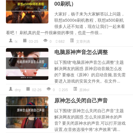
00刷机）
大家好，杨子来为大家解答以上问题，
联想a5000e刷机教程，联想a500刷机
很多人还不知道，现在让我们一起来看
看吧！ 刷机真的是一件很麻烦的事情，也是一件很...
lx
03-25
0
682
文章列表
电脑原神声音怎么调整
以下围绕“电脑原神声音怎么调整”主题
解决网友的困惑 原神启动音频怎么改
的? 要修改《原神》的启动音频,首先需
要进入游戏的安装文件夹。在文件...
dny
02-26
0
205
原神ol
原神怎么关闭自己声音
以下围绕“原神怎么关闭自己声音”主题
解决网友的困惑 怎么关掉原神水的声
音? 要关闭原神水的声音,可以打开游戏
设置,在音效选项中将“水声效果”调...