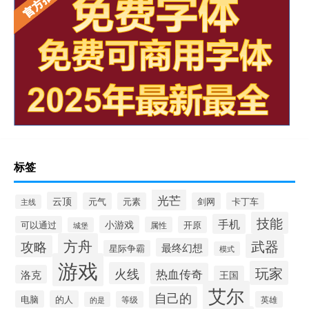
标签
光芒
云顶
元气
元素
剑网
卡丁车
主线
技能
手机
小游戏
可以通过
开原
属性
城堡
方舟
武器
攻略
最终幻想
星际争霸
模式
游戏
玩家
火线
热血传奇
洛克
王国
艾尔
自己的
电脑
的人
等级
英雄
的是