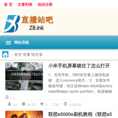
首 页
文章列表
知识分类
网站导航
>
有关“音量”的文章
小米手机屏幕锁住了怎么打开
1、关闭手机，同时按音量上键加电源
键，进入recovery模式； 2、音量加号
键减号键，依次选择wipe dataf或actory
reset和wipe cache partition，电源键确
定，...
xls
08-05
0
789
文章列表
联想a5000e刷机教程（联想a5