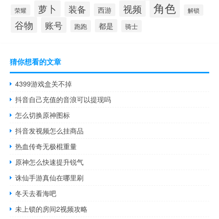
角色
萝卜
视频
装备
西游
荣耀
解锁
谷物
账号
都是
跑跑
骑士
猜你想看的文章
4399游戏盒关不掉
抖音自己充值的音浪可以提现吗
怎么切换原神图标
抖音发视频怎么挂商品
热血传奇无极棍重量
原神怎么快速提升锐气
诛仙手游真仙在哪里刷
冬天去看海吧
未上锁的房间2视频攻略