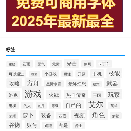
标签
光芒
云顶
元气
元素
剑网
卡丁车
主线
技能
手机
小游戏
可以通过
开原
属性
城堡
方舟
武器
攻略
最终幻想
星际争霸
模式
游戏
玩家
火线
热血传奇
洛克
王国
艾尔
自己的
电脑
的人
等级
英雄
的是
角色
萝卜
视频
装备
西游
荣耀
解锁
谷物
账号
都是
跑跑
骑士