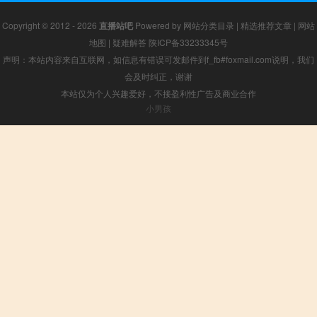
Copyright © 2012 - 2026
直播站吧
Powered by
网站分类目录
|
精选推荐文章
|
网站
地图
|
疑难解答
陕ICP备33233345号
声明：本站内容来自互联网，如信息有错误可发邮件到f_fb#foxmail.com说明，我们
会及时纠正，谢谢
本站仅为个人兴趣爱好，不接盈利性广告及商业合作
小男孩