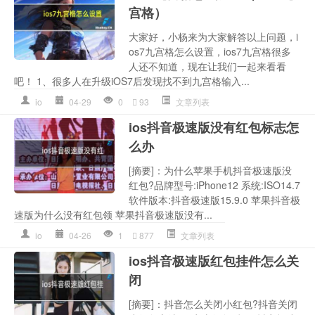
宫格）
大家好，小杨来为大家解答以上问题，i
os7九宫格怎么设置，ios7九宫格很多
人还不知道，现在让我们一起来看看
吧！ 1、很多人在升级iOS7后发现找不到九宫格输入...
io
04-29
0
93
文章列表
ios抖音极速版没有红包标志怎
么办
[摘要]：为什么苹果手机抖音极速版没
红包?品牌型号:iPhone12 系统:ISO14.7
软件版本:抖音极速版15.9.0 苹果抖音极
速版为什么没有红包领 苹果抖音极速版没有...
io
04-26
1
877
文章列表
ios抖音极速版红包挂件怎么关
闭
[摘要]：抖音怎么关闭小红包?抖音关闭