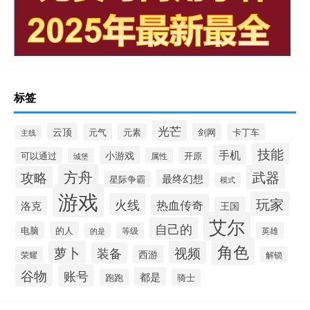
标签
光芒
云顶
元气
元素
剑网
卡丁车
主线
技能
手机
小游戏
可以通过
开原
属性
城堡
方舟
武器
攻略
最终幻想
星际争霸
模式
游戏
玩家
火线
热血传奇
洛克
王国
艾尔
自己的
电脑
的人
等级
英雄
的是
角色
萝卜
视频
装备
西游
荣耀
解锁
谷物
账号
都是
跑跑
骑士