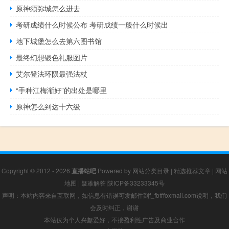
原神须弥城怎么进去
考研成绩什么时候公布 考研成绩一般什么时候出
地下城堡怎么去第六图书馆
最终幻想银色礼服图片
艾尔登法环陨最强法杖
“手种江梅渐好”的出处是哪里
原神怎么到达十六级
Copyright © 2012 - 2026
直播站吧
Powered by
网站分类目录
|
精选推荐文章
|
网站
地图
|
疑难解答
陕ICP备33233345号
声明：本站内容来自互联网，如信息有错误可发邮件到f_fb#foxmail.com说明，我们
会及时纠正，谢谢
本站仅为个人兴趣爱好，不接盈利性广告及商业合作