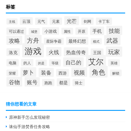
标签
光芒
云顶
元气
元素
剑网
卡丁车
主线
技能
手机
小游戏
可以通过
开原
属性
城堡
方舟
武器
攻略
最终幻想
星际争霸
模式
游戏
玩家
火线
热血传奇
洛克
王国
艾尔
自己的
电脑
的人
等级
英雄
的是
角色
萝卜
视频
装备
西游
荣耀
解锁
谷物
账号
都是
跑跑
骑士
猜你想看的文章
原神新手怎么发现秘密
诛仙手游焚香任务攻略