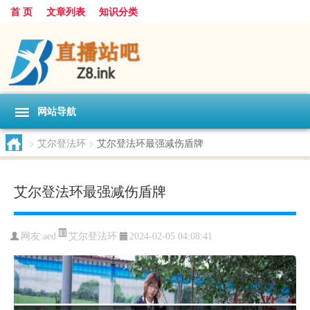
首 页
文章列表
知识分类
网站导航
>
艾尔登法环
>
艾尔登法环最强减伤盾牌
艾尔登法环最强减伤盾牌
艾尔登法环
网友:
aed
2024-02-05 04:08:41