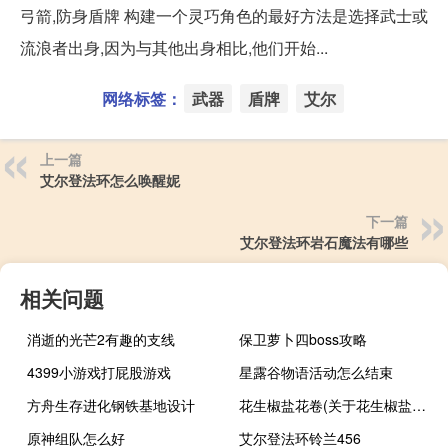
弓箭,防身盾牌 构建一个灵巧角色的最好方法是选择武士或
流浪者出身,因为与其他出身相比,他们开始...
网络标签：
武器
盾牌
艾尔
上一篇
艾尔登法环怎么唤醒妮
下一篇
艾尔登法环岩石魔法有哪些
相关问题
消逝的光芒2有趣的支线
保卫萝卜四boss攻略
4399小游戏打屁股游戏
星露谷物语活动怎么结束
方舟生存进化钢铁基地设计
花生椒盐花卷(关于花生椒盐花卷简述)
原神组队怎么好
艾尔登法环铃兰456