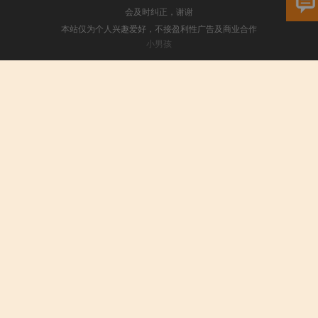
会及时纠正，谢谢
本站仅为个人兴趣爱好，不接盈利性广告及商业合作
小男孩