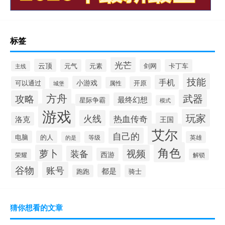
标签
光芒
云顶
元气
元素
剑网
卡丁车
主线
技能
手机
小游戏
可以通过
开原
属性
城堡
方舟
武器
攻略
最终幻想
星际争霸
模式
游戏
玩家
火线
热血传奇
洛克
王国
艾尔
自己的
电脑
的人
等级
英雄
的是
角色
萝卜
视频
装备
西游
荣耀
解锁
谷物
账号
都是
跑跑
骑士
猜你想看的文章