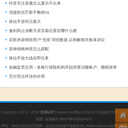
抖音关注直播怎么显示不出来
消逝的光芒新手教程ns
诛仙手游培元最大
逸剑风云决断天涯宝箱位置在哪什么梗
谷歌承诺销毁用户“无痕”浏览数据 以和解相关集体诉讼
原神胡桃神里怎么搭配
诛仙手游大战在即任务
金融监管总局：各银行保险机构开始排查沉睡账户、睡眠保单
艾尔登法环冻伤作用
Copyright © 2012 - 2026
直播站吧
Powered by
网站分类目录
|
精选推荐文章
|
网站
地图
|
疑难解答
陕ICP备33233345号
声明：本站内容来自互联网，如信息有错误可发邮件到f_fb#foxmail.com说明，我们