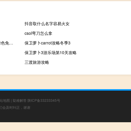
抖音取什么名字容易火女
csol弯刀怎么拿
易语言5.6破解补丁 V1.0 绿色免费版（易语言5.6破解补丁 V1.0 绿色免费版功能简介）
保卫萝卜carrot攻略冬季3
保卫萝卜3游乐场第10关攻略
三渡旅游攻略
站地图
|
疑难解答
陕ICP备33233345号
，我们会及时纠正，谢谢