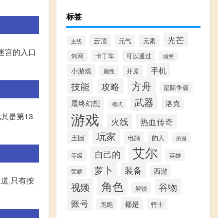
标签
光芒
云顶
元气
元素
主线
迷宫的入口
剑网
卡丁车
可以通过
城堡
手机
小游戏
开原
属性
方舟
技能
攻略
星际争霸
武器
最终幻想
洛克
模式
游戏
其是第13
火线
热血传奇
玩家
王国
电脑
的人
的是
艾尔
自己的
等级
英雄
萝卜
装备
西游
荣耀
道,只有按
角色
视频
谷物
解锁
账号
都是
跑跑
骑士