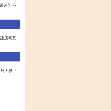
很迷茫,不
自建房宅基
然外人眼中