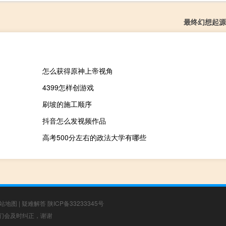
最终幻想起源
怎么获得原神上帝视角
4399怎样创游戏
刷坡的施工顺序
抖音怎么发视频作品
高考500分左右的政法大学有哪些
站地图
|
疑难解答
陕ICP备33233345号
，我们会及时纠正，谢谢