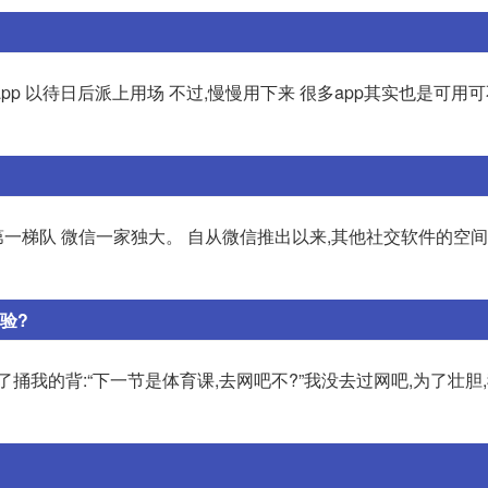
p 以待日后派上用场 不过,慢慢用下来 很多app其实也是可用可
第一梯队 微信一家独大。 自从微信推出以来,其他社交软件的空
验?
捅我的背:“下一节是体育课,去网吧不?”我没去过网吧,为了壮胆