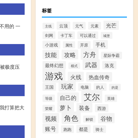
标签
光芒
云顶
不用的 一
元气
元素
主线
剑网
卡丁车
可以通过
城堡
手机
小游戏
开原
属性
方舟
技能
攻略
星际争霸
武器
最终幻想
洛克
间被极度压
模式
游戏
火线
热血传奇
玩家
王国
电脑
的人
的是
艾尔
自己的
等级
英雄
萝卜
装备
,我打算把大
西游
荣耀
角色
视频
谷物
解锁
账号
都是
跑跑
骑士