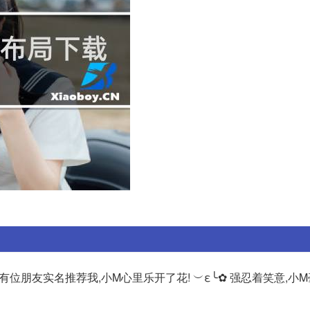
到楼下有位朋友实名推荐我,小M心里乐开了花! ︶ε╰✿ 强忍着笑意,小