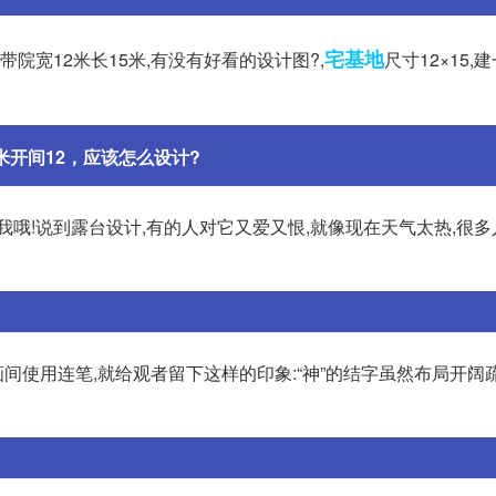
宅基地
院宽12米长15米,有没有好看的设计图?,
尺寸12×15
米开间12，应该怎么设计?
我哦!说到露台设计,有的人对它又爱又恨,就像现在天气太热,很
使用连笔,就给观者留下这样的印象:“神”的结字虽然布局开阔疏