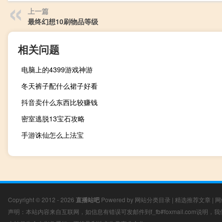
上一篇
最终幻想10刷物品等级
相关问题
电脑上的4399游戏神游
冬天裤子配什么裙子好看
抖音卖什么东西比较赚钱
密室逃脱13宝石攻略
手游诛仙怎么上法宝
Copyright © 2012 - 2026
直播站吧
Powered by
网站分类目录
|
精选推荐文章
|
网
声明：本站内容来自互联网，如信息有错误可发邮件到f_fb#foxmail.com说明