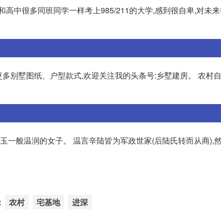
高中很多同班同学一样考上985/211的大学,感到很自卑,对未来
更多别墅图纸、户型款式,欢迎关注我的头条号:乡墅建房。 农村
,如玉一般温润的女子。 温言辛陆皆为军政世家(后陆氏转而从商),
：
农村
宅基地
进深