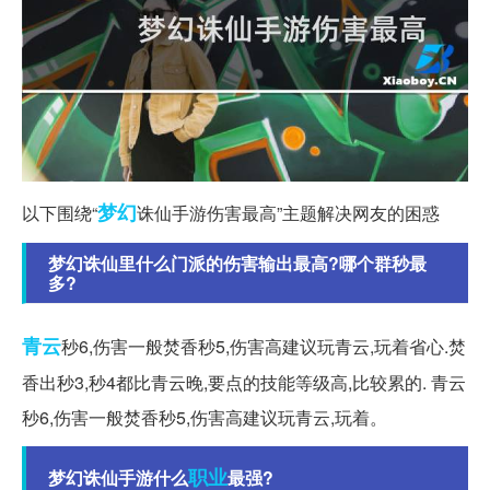
梦幻
以下围绕“
诛仙手游伤害最高”主题解决网友的困惑
梦幻诛仙里什么门派的伤害输出最高?哪个群秒最
多?
青云
秒6,伤害一般焚香秒5,伤害高建议玩青云,玩着省心.焚
香出秒3,秒4都比青云晚,要点的技能等级高,比较累的. 青云
秒6,伤害一般焚香秒5,伤害高建议玩青云,玩着。
职业
梦幻诛仙手游什么
最强?