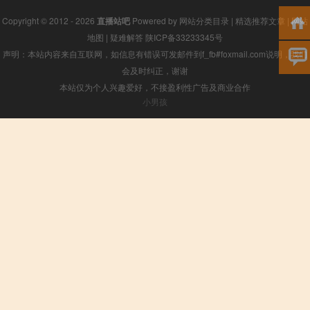
Copyright © 2012 - 2026
直播站吧
Powered by
网站分类目录
|
精选推荐文章
|
网站
地图
|
疑难解答
陕ICP备33233345号
声明：本站内容来自互联网，如信息有错误可发邮件到f_fb#foxmail.com说明，我们
会及时纠正，谢谢
本站仅为个人兴趣爱好，不接盈利性广告及商业合作
小男孩