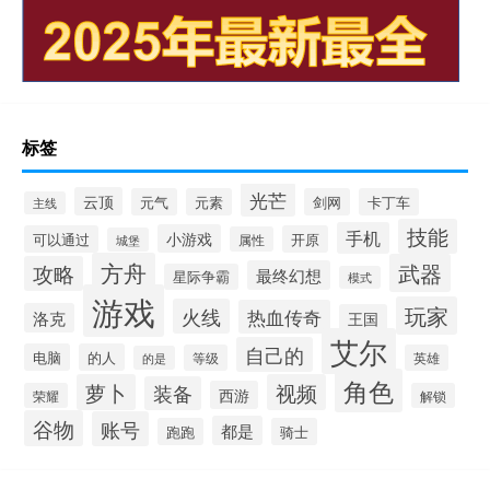
标签
光芒
云顶
元气
元素
剑网
卡丁车
主线
技能
手机
小游戏
可以通过
开原
属性
城堡
方舟
武器
攻略
最终幻想
星际争霸
模式
游戏
玩家
火线
热血传奇
洛克
王国
艾尔
自己的
电脑
的人
等级
英雄
的是
角色
萝卜
视频
装备
西游
荣耀
解锁
谷物
账号
都是
跑跑
骑士