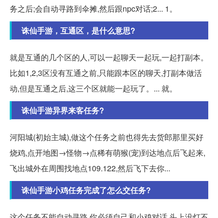
务之后;会自动寻路到伞摊,然后跟npc对话;2... 1。
诛仙手游，互通区，是什么意思?
就是互通的几个区的人,可以一起聊天一起玩,一起打副本。
比如1,2,3区没有互通之前,只能跟本区的聊天,打副本做活
动,但是互通之后,这三个区就能一起玩了。... 就。
诛仙手游异界来客任务?
河阳城(初始主城),做这个任务之前也得先去货郎那里买好
烧鸡,点开地图→怪物→点稀有萌猴(宠)到达地点后飞起来,
飞出城外在周围找地点109.122,然后飞下去你...
诛仙手游小鸡任务完成了怎么交任务?
这个任务不能自动寻路 你必须自己和小鸡对话 头上没灯不