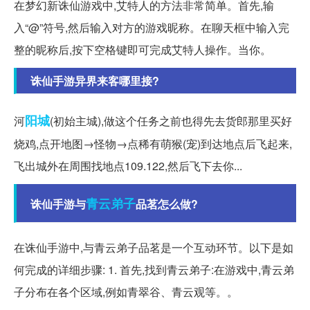
在梦幻新诛仙游戏中,艾特人的方法非常简单。首先,输
入“@”符号,然后输入对方的游戏昵称。在聊天框中输入完
整的昵称后,按下空格键即可完成艾特人操作。当你。
诛仙手游异界来客哪里接?
阳城
河
(初始主城),做这个任务之前也得先去货郎那里买好
烧鸡,点开地图→怪物→点稀有萌猴(宠)到达地点后飞起来,
飞出城外在周围找地点109.122,然后飞下去你...
青云
弟子
诛仙手游与
品茗怎么做?
在诛仙手游中,与青云弟子品茗是一个互动环节。以下是如
何完成的详细步骤: 1. 首先,找到青云弟子:在游戏中,青云弟
子分布在各个区域,例如青翠谷、青云观等。。