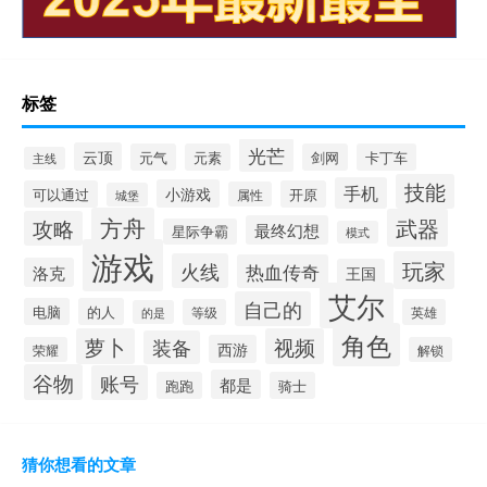
标签
光芒
云顶
元气
元素
剑网
卡丁车
主线
技能
手机
小游戏
可以通过
开原
属性
城堡
方舟
武器
攻略
最终幻想
星际争霸
模式
游戏
玩家
火线
热血传奇
洛克
王国
艾尔
自己的
电脑
的人
等级
英雄
的是
角色
萝卜
视频
装备
西游
荣耀
解锁
谷物
账号
都是
跑跑
骑士
猜你想看的文章