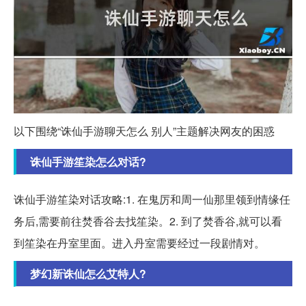
以下围绕“诛仙手游聊天怎么 别人”主题解决网友的困惑
诛仙手游笙染怎么对话?
诛仙手游笙染对话攻略:1. 在鬼厉和周一仙那里领到情缘任
务后,需要前往焚香谷去找笙染。2. 到了焚香谷,就可以看
到笙染在丹室里面。进入丹室需要经过一段剧情对。
梦幻新诛仙怎么艾特人?