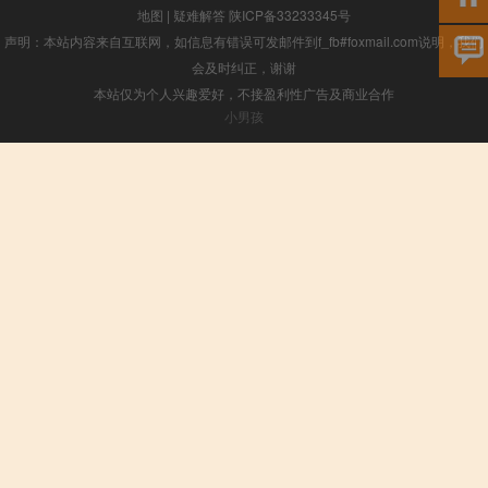
地图
|
疑难解答
陕ICP备33233345号
声明：本站内容来自互联网，如信息有错误可发邮件到f_fb#foxmail.com说明，我们
会及时纠正，谢谢
本站仅为个人兴趣爱好，不接盈利性广告及商业合作
小男孩