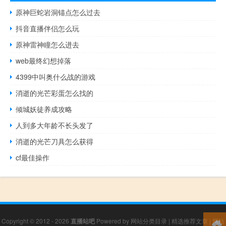
原神巨蛇岩洞锚点怎么过去
抖音直播伴侣怎么玩
原神雷神瞳怎么进去
web最终幻想掉落
4399中叫奥什么战的游戏
消逝的光芒彩蛋怎么找的
倾城妖徒养成攻略
人到多大年龄不长头发了
消逝的光芒刀具怎么获得
cf最佳操作
Copyright © 2012 - 2026
直播站吧
Powered by
网站分类目录
|
精选推荐文章
|
网站