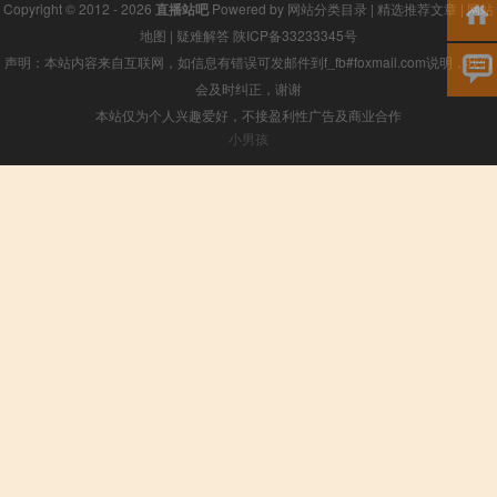
Copyright © 2012 - 2026
直播站吧
Powered by
网站分类目录
|
精选推荐文章
|
网站
地图
|
疑难解答
陕ICP备33233345号
声明：本站内容来自互联网，如信息有错误可发邮件到f_fb#foxmail.com说明，我们
会及时纠正，谢谢
本站仅为个人兴趣爱好，不接盈利性广告及商业合作
小男孩