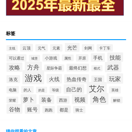
标签
光芒
云顶
元气
元素
剑网
卡丁车
主线
技能
手机
小游戏
可以通过
开原
属性
城堡
方舟
武器
攻略
最终幻想
星际争霸
模式
游戏
玩家
火线
热血传奇
洛克
王国
艾尔
自己的
电脑
的人
等级
英雄
的是
角色
萝卜
视频
装备
西游
荣耀
解锁
谷物
账号
都是
跑跑
骑士
猜你想看的文章