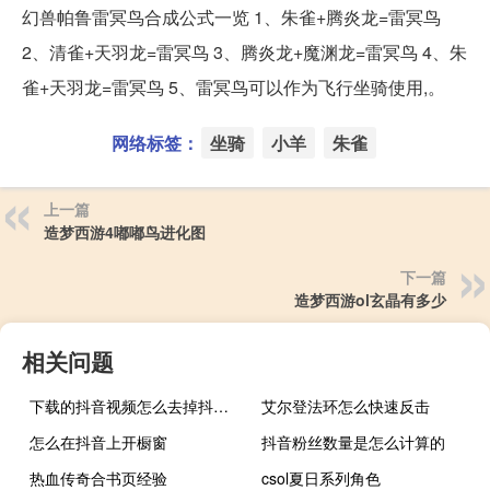
幻兽帕鲁雷冥鸟合成公式一览 1、朱雀+腾炎龙=雷冥鸟
2、清雀+天羽龙=雷冥鸟 3、腾炎龙+魔渊龙=雷冥鸟 4、朱
雀+天羽龙=雷冥鸟 5、雷冥鸟可以作为飞行坐骑使用,。
网络标签：
坐骑
小羊
朱雀
上一篇
造梦西游4嘟嘟鸟进化图
下一篇
造梦西游ol玄晶有多少
相关问题
下载的抖音视频怎么去掉抖音号
艾尔登法环怎么快速反击
怎么在抖音上开橱窗
抖音粉丝数量是怎么计算的
热血传奇合书页经验
csol夏日系列角色