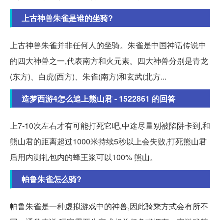
上古神兽朱雀是谁的坐骑?
上古神兽朱雀并非任何人的坐骑。朱雀是中国神话传说中
的四大神兽之一,代表南方和火元素。四大神兽分别是青龙
(东方)、白虎(西方)、朱雀(南方)和玄武(北方...
造梦西游4怎么追上熊山君 - 1522861 的回答
上7-10次左右才有可能打死它吧,中途尽量别被陷阱卡到,和
熊山君的距离超过1000米持续5秒以上会失败,打死熊山君
后用内测礼包内的蜂王浆可以100% 熊山。
帕鲁朱雀怎么骑?
帕鲁朱雀是一种虚拟游戏中的神兽,因此骑乘方式会有所不