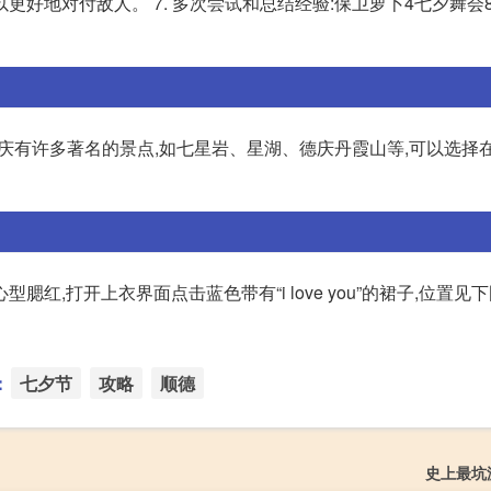
好地对付敌人。 7. 多次尝试和总结经验:保卫萝卜4七夕舞会8
:肇庆有许多著名的景点,如七星岩、星湖、德庆丹霞山等,可以选择
腮红,打开上衣界面点击蓝色带有“i love you”的裙子,位置见下
：
七夕节
攻略
顺德
史上最坑