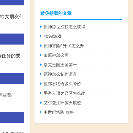
猜你想看的文章
该给女朋友什
原神惊世渔获怎么获得
4399游戏l
原神冒险9升10怎么升
箫原神怎么画
了解任务的要
洛克王国王国第一
原神怎么制作语音
星露谷物语多久降价
手游云顶之弈区怎么改
摩登都
艾尔登法环癫火痕迹
中世纪塔防 攻略