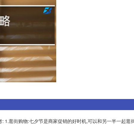
 1.逛街购物:七夕节是商家促销的好时机,可以和另一半一起逛