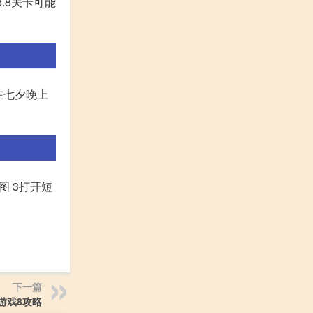
.8关卡可能
在七夕晚上
图 3打开短
下一篇
游戏8攻略