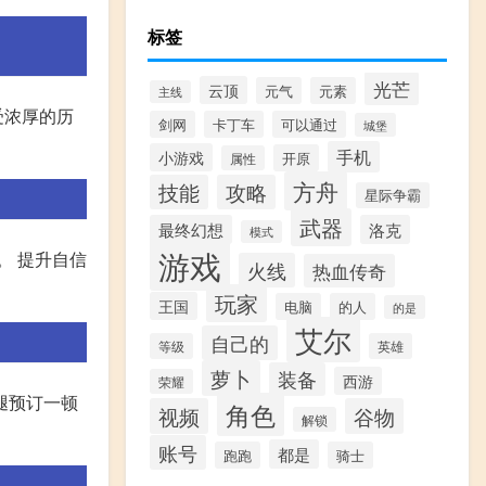
标签
光芒
云顶
元气
元素
主线
受浓厚的历
剑网
卡丁车
可以通过
城堡
手机
小游戏
开原
属性
方舟
技能
攻略
星际争霸
武器
最终幻想
洛克
模式
游戏
。 提升自信
火线
热血传奇
玩家
王国
电脑
的人
的是
艾尔
自己的
等级
英雄
萝卜
装备
西游
荣耀
腿预订一顿
角色
视频
谷物
解锁
账号
都是
跑跑
骑士