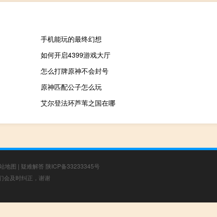
手机能玩的最终幻想
如何开启4399游戏大厅
怎么打牌原神不会封号
原神匹配公子怎么玩
艾尔登法环芦苇之国在哪
站地图
|
疑难解答
陕ICP备33233345号
，我们会及时纠正，谢谢