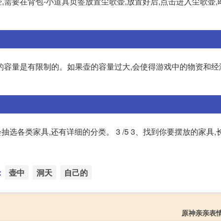
壶,需要在背包-小道具页签放置尘歌壶,放置好后,点击进入尘歌壶
的容量是有限制的。如果壶的容量过大,会使得游戏中的物资和经
会抽选各类家具,还有详细的分类。 3 /5 3、找到你要摆放的家具
：
壶中
洞天
自己的
原神亲亲表