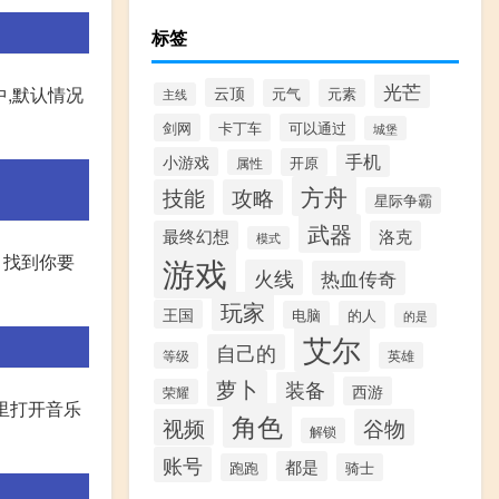
标签
光芒
云顶
中,默认情况
元气
元素
主线
剑网
卡丁车
可以通过
城堡
手机
小游戏
开原
属性
方舟
技能
攻略
星际争霸
武器
最终幻想
洛克
模式
游戏
、找到你要
火线
热血传奇
玩家
王国
电脑
的人
的是
艾尔
自己的
等级
英雄
萝卜
装备
西游
荣耀
天里打开音乐
角色
视频
谷物
解锁
账号
都是
跑跑
骑士