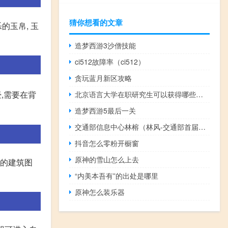
猜你想看的文章
的玉帛, 玉
造梦西游3沙僧技能
ci512故障率（ci512）
贪玩蓝月新区攻略
,需要在背
北京语言大学在职研究生可以获得哪些证书
造梦西游5最后一关
交通部信息中心林榕（林风-交通部首届专家委员会委员简介）
抖音怎么零粉开橱窗
原神的雪山怎么上去
壶的建筑图
“内美本吾有”的出处是哪里
原神怎么装乐器