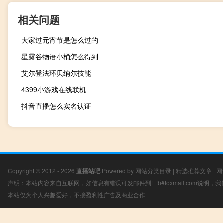
相关问题
大家过元宵节是怎么过的
星露谷物语小桶怎么得到
艾尔登法环贝纳尔技能
4399小游戏在线联机
抖音直播怎么实名认证
Copyright © 2012 - 2026
直播站吧
Powered by
网站分类目录
|
精选推荐文章
|
网
声明：本站内容来自互联网，如信息有错误可发邮件到f_fb#foxmail.com说明
本站仅为个人兴趣爱好，不接盈利性广告及商业合作