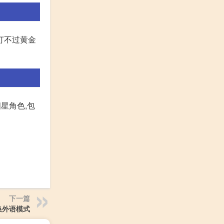
打不过黄金
星角色,包
下一篇
换外语模式