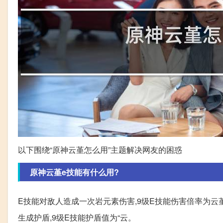
以下围绕“原神云堇怎么用”主题解决网友的困惑
原神云堇e技能有什么用?
E技能对敌人造成一次岩元素伤害,9级E技能伤害倍率为云堇防
生成护盾,9级E技能护盾值为“云。