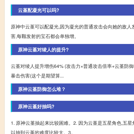
云堇配凝光可以吗?
原神中云堇可以配凝光,因为凝光的普通攻击会向她的敌人
害,每颗发射的宝石都会单独增。
原神云堇对绫人的提升?
云堇对绫人提升增伤64% (攻击力×普通攻击倍率+云堇防御力×
暴击伤害(这个是期望算...
原神云堇防御怎么堆？
原神云堇好抽吗?
1. 原神云堇抽起来比较困难。2. 因为云堇是五星角色,
以抽到云堇的难度比较大。3。