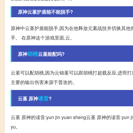
原神云堇护盾能不能脱手?
原神中云堇护盾能脱手,因为在他释放元素战技并切换其他角
手。 在原神这个游戏里面,云。
胡桃
原神
云堇能配吗?
云堇可以配胡桃,因为云锦堇可以跟胡桃打超载反应,进而打
主要的输出伤害来源于普攻的。
读音
云堇 原神
?
云堇 原神的读音:yun jin yuan sheng云堇 原神的读音:yun jin
yu。