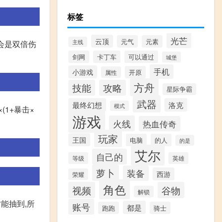
标签
光芒
云顶
元气
元素
主线
会是双倍伤
剑网
卡丁车
可以通过
城堡
手机
小游戏
开原
属性
方舟
技能
攻略
星际争霸
武器
最终幻想
洛克
模式
(1+暴击×
游戏
火线
热血传奇
玩家
王国
电脑
的人
的是
艾尔
自己的
等级
英雄
萝卜
装备
西游
荣耀
角色
视频
谷物
解锁
能抽到,所
账号
都是
跑跑
骑士