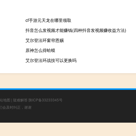
cf手游元天龙在哪里领取
抖音怎么发视频才能赚钱(四种抖音发视频赚收益方法)
艾尔登法环窗帘恩赐
原神怎么得蛤蟆
艾尔登法环战技可以更换吗
站地图
|
疑难解答
陕ICP备33233345号
，我们会及时纠正，谢谢