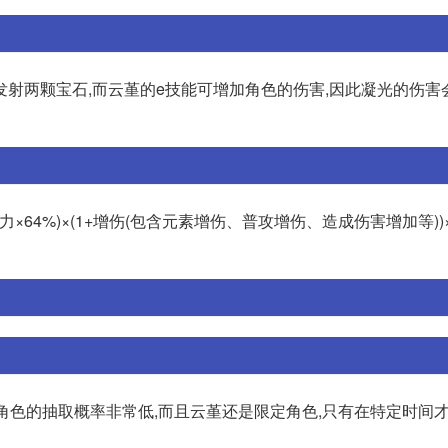
发射两颗宝石,而云堇的e技能可增加角色的伤害,因此凝光的伤害
64%)×(1+增伤(包含元素增伤、普攻增伤、造成伤害增加等))×
五星角色的抽取概率非常低,而且云堇还是限定角色,只有在特定时间才