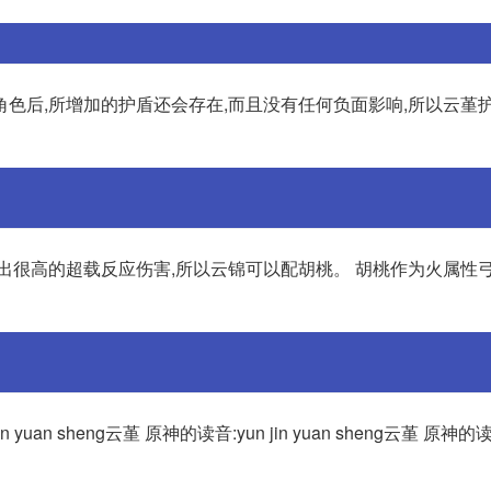
色后,所增加的护盾还会存在,而且没有任何负面影响,所以云堇
出很高的超载反应伤害,所以云锦可以配胡桃。 胡桃作为火属性弓
 yuan sheng云堇 原神的读音:yun jin yuan sheng云堇 原神的读音