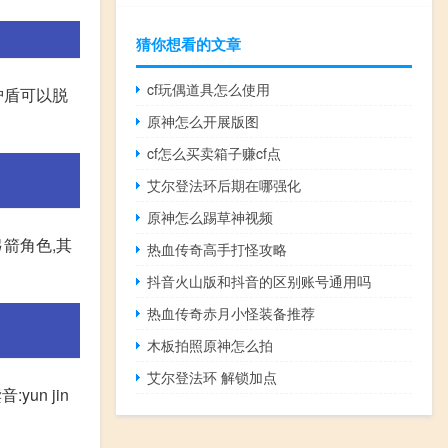
猜你想看的文章
cf玩偶道具怎么使用
护盾可以脱
原神怎么开展版图
cf怎么买卖箱子赚cf点
艾尔登法环后期在哪强化
原神怎么踢草神视频
箭角色,其
热血传奇高手打怪攻略
抖音火山版和抖音的区别账号通用吗
热血传奇赤月小怪装备推荐
木板拍照原神怎么拍
艾尔登法环 解锁加点
:yun jin