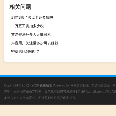
相关问题
剑网3除了买点卡还要钱吗
一万五工资扣多少税
艾尔登法环多人无缝联机
抖音用户关注量多少可以赚钱
密室逃脱5攻略17
Copyright © 2012 - 2026
直播站吧
Powered by
网站分类目录
|
精选推荐文章
|
网
声明：本站内容来自互联网，如信息有错误可发邮件到f_fb#foxmail.com说明
本站仅为个人兴趣爱好，不接盈利性广告及商业合作