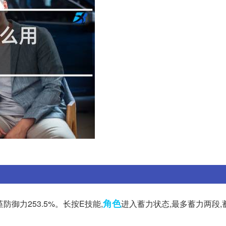
角色
御力253.5%。长按E技能,
进入蓄力状态,最多蓄力两段,