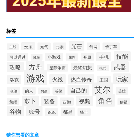
标签
光芒
云顶
元气
元素
剑网
卡丁车
主线
技能
手机
小游戏
可以通过
开原
属性
城堡
方舟
武器
攻略
最终幻想
星际争霸
模式
游戏
玩家
火线
热血传奇
洛克
王国
艾尔
自己的
电脑
的人
等级
英雄
的是
角色
萝卜
视频
装备
西游
荣耀
解锁
谷物
账号
都是
跑跑
骑士
猜你想看的文章