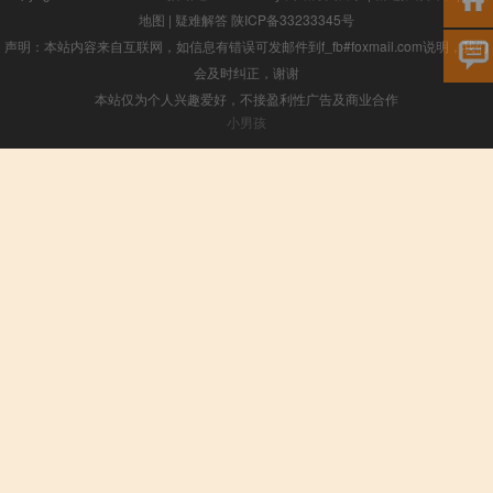
地图
|
疑难解答
陕ICP备33233345号
声明：本站内容来自互联网，如信息有错误可发邮件到f_fb#foxmail.com说明，我们
会及时纠正，谢谢
本站仅为个人兴趣爱好，不接盈利性广告及商业合作
小男孩