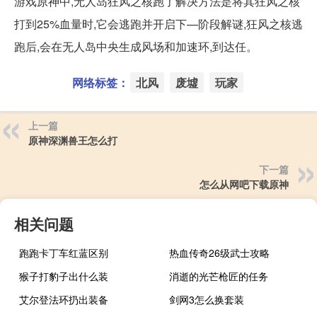
游戏原神中,无人岛狂风之核跑了解决方法是将其狂风之核
打到25%血量时,它会逃跑并开启下—阶段解谜,狂风之核逃
跑后,会在无人岛中央生成风场和加速环,到达任。
网络标签：
北风
废墟
玩家
上一篇
原神深渊兽王怎么打
下一篇
怎么从网吧下载原神
相关问题
跑跑卡丁车红蓝区别
热血传奇26级武士攻略
猴子打豹子出什么装
消逝的光芒枪匠的任务
艾尔登法环扔出装备
剑网3怎么换套装