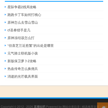
星际争霸2残局攻略
跑跑卡丁车如何打桃心
原神怎么去雪山雪山
cf圣拳猎手是几
原神冻结该怎么打
“但喜芝兰近愈繁”的出处是哪里
元气骑士联机版小孩
新版保卫萝卜2攻略
热血传奇怎么换佣兵
消逝的光芒载具界面
Copyright © 2012 - 2026
直播站吧
Powered by
网站分类目录
|
精选推荐文章
|
网站