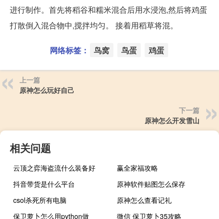
进行制作。首先将稻谷和糯米混合后用水浸泡,然后将鸡蛋
打散倒入混合物中,搅拌均匀。 接着用稻草将混。
网络标签：
鸟窝
鸟蛋
鸡蛋
上一篇
原神怎么玩好自己
下一篇
原神怎么开发雪山
相关问题
云顶之弈海盗流什么装备好
赢全家福攻略
抖音带货是什么平台
原神软件贴图怎么保存
csol杀死所有电脑
原神怎么查看记礼
保卫萝卜怎么用python做
微信 保卫萝卜35攻略