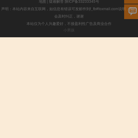
地图
|
疑难解答
陕ICP备33233345号
声明：本站内容来自互联网，如信息有错误可发邮件到f_fb#foxmail.com说明，我们
会及时纠正，谢谢
本站仅为个人兴趣爱好，不接盈利性广告及商业合作
小男孩