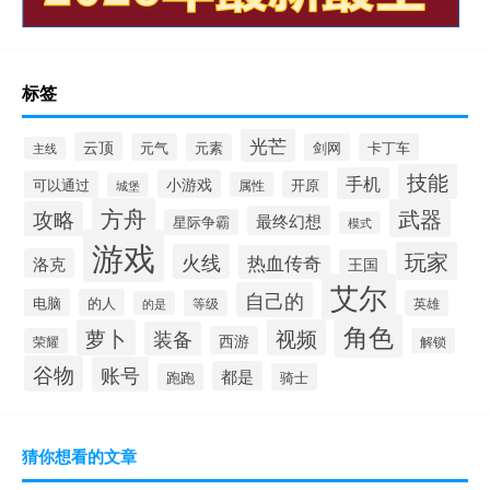
标签
光芒
云顶
元气
元素
剑网
卡丁车
主线
技能
手机
小游戏
可以通过
开原
属性
城堡
方舟
武器
攻略
最终幻想
星际争霸
模式
游戏
玩家
火线
热血传奇
洛克
王国
艾尔
自己的
电脑
的人
等级
英雄
的是
角色
萝卜
视频
装备
西游
荣耀
解锁
谷物
账号
都是
跑跑
骑士
猜你想看的文章