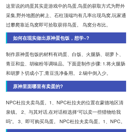
这里说的鸡蛋其实是游戏中的鸟蛋,鸟蛋的获取方式为野外
采集,野外地图的树上、石柱顶端均有几率出现鸟窝,玩家通
过攀爬靠近鸟窝即可拾取获得鸟蛋。 鸟窝分布比。
如何在现实做出原神蛋包饭，想学~?
制作原神蛋包饭的材料有鸡蛋、白饭、火腿肠、胡萝卜、
青豆和盐、胡椒粉等调味品。下面是制作步骤: 1.将火腿肠
和胡萝卜切成小丁,青豆洗净备用。 2.锅中倒入少。
原神里面哪里有卖蛋的?
NPC杜拉夫卖鸟蛋。1、NPC杜拉夫的位置在蒙德地区清
泉镇。 2、与其对话,在对话框选择“可以卖一些猎物给我
吗”。 3、即可购买鸟蛋。 NPC杜拉夫卖鸟蛋。1、NPC。