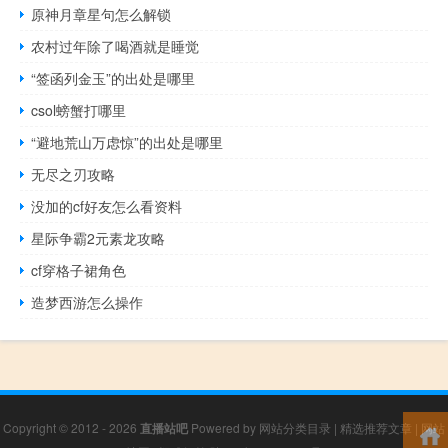
原神月章星句怎么解锁
农村过年除了喝酒就是睡觉
“签函列金玉”的出处是哪里
csol螃蟹打哪里
“避地荒山万虑惊”的出处是哪里
无尽之刃攻略
没加的cf好友怎么看资料
星际争霸2元素龙攻略
cf穿格子裙角色
造梦西游怎么操作
Copyright © 2012 - 2026
直播站吧
Powered by
网站分类目录
|
精选推荐文章
|
网站