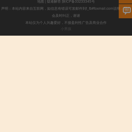
地图
|
疑难解答
陕ICP备33233345号
声明：本站内容来自互联网，如信息有错误可发邮件到f_fb#foxmail.com说明，我们
会及时纠正，谢谢
本站仅为个人兴趣爱好，不接盈利性广告及商业合作
小男孩