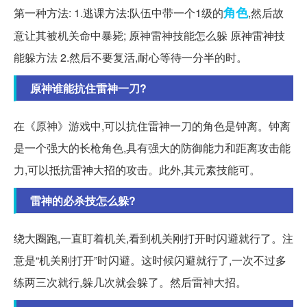
角色
第一种方法: 1.逃课方法:队伍中带一个1级的
,然后故
意让其被机关命中暴毙; 原神雷神技能怎么躲 原神雷神技
能躲方法 2.然后不要复活,耐心等待一分半的时。
原神谁能抗住雷神一刀?
在《原神》游戏中,可以抗住雷神一刀的角色是钟离。钟离
是一个强大的长枪角色,具有强大的防御能力和距离攻击能
力,可以抵抗雷神大招的攻击。此外,其元素技能可。
雷神的必杀技怎么躲?
绕大圈跑,一直盯着机关,看到机关刚打开时闪避就行了。注
意是“机关刚打开”时闪避。这时候闪避就行了,一次不过多
练两三次就行,躲几次就会躲了。然后雷神大招。