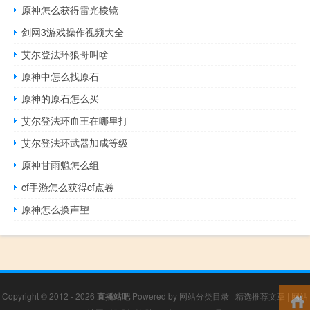
原神怎么获得雷光棱镜
剑网3游戏操作视频大全
艾尔登法环狼哥叫啥
原神中怎么找原石
原神的原石怎么买
艾尔登法环血王在哪里打
艾尔登法环武器加成等级
原神甘雨魈怎么组
cf手游怎么获得cf点卷
原神怎么换声望
Copyright © 2012 - 2026
直播站吧
Powered by
网站分类目录
|
精选推荐文章
|
网站