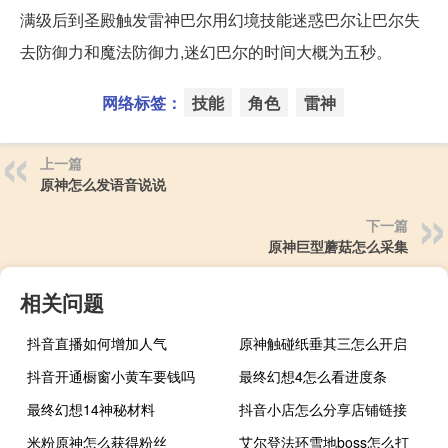
满级后到圣殿触发雷神巴尔用幻境技能迷惑巴尔让巴尔失
去防御力和魔法防御力,迷幻巴尔的时间大概为五秒。
网络标签：
技能
角色
雷神
上一篇
原神怎么发语音说说
下一篇
原神巨型蘑菇怎么采集
相关问题
抖音直播如何增加人气
原神触碰纸垂其三怎么开启
抖音开通橱窗小黄车要钱吗
最终幻想4怎么看进度条
最终幻想14神秘材料
抖音小店怎么分享店铺链接
米粉原神怎么获得粉丝
艾尔登法环雪地boss怎么打