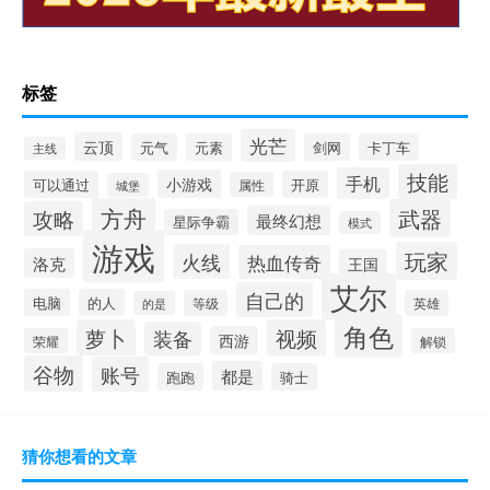
标签
光芒
云顶
元气
元素
剑网
卡丁车
主线
技能
手机
小游戏
可以通过
开原
属性
城堡
方舟
武器
攻略
最终幻想
星际争霸
模式
游戏
玩家
火线
热血传奇
洛克
王国
艾尔
自己的
电脑
的人
等级
英雄
的是
角色
萝卜
视频
装备
西游
荣耀
解锁
谷物
账号
都是
跑跑
骑士
猜你想看的文章