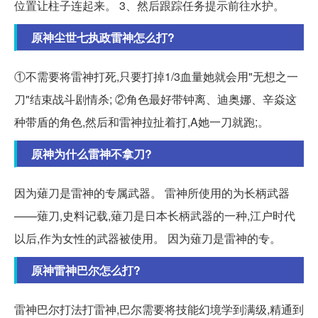
位置让柱子连起来。 3、然后跟踪任务提示前往水护。
原神尘世七执政雷神怎么打?
①不需要将雷神打死,只要打掉1/3血量她就会用"无想之一
刀"结束战斗剧情杀; ②角色最好带钟离、迪奥娜、辛焱这
种带盾的角色,然后和雷神拉扯着打,A她一刀就跑;。
原神为什么雷神不拿刀?
因为薙刀是雷神的专属武器。 雷神所使用的为长柄武器
——薙刀,史料记载,薙刀是日本长柄武器的一种,江户时代
以后,作为女性的武器被使用。 因为薙刀是雷神的专。
原神雷神巴尔怎么打?
雷神巴尔打法打雷神,巴尔需要将技能幻境学到满级,精通到