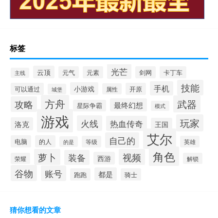
标签
光芒
云顶
元气
元素
剑网
卡丁车
主线
技能
手机
小游戏
可以通过
开原
属性
城堡
方舟
武器
攻略
最终幻想
星际争霸
模式
游戏
玩家
火线
热血传奇
洛克
王国
艾尔
自己的
电脑
的人
等级
英雄
的是
角色
萝卜
视频
装备
西游
荣耀
解锁
谷物
账号
都是
跑跑
骑士
猜你想看的文章