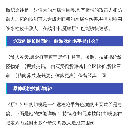
魔鲸原神是一只强大的水属性巨兽,具有极强的攻击力和防
御力。它的技能可以造成大面积的水属性伤害,并且能够召
唤水柱攻击敌人。在战斗中,魔鲸原神也能够快速移。
你玩的最长时间的一款游戏的名字是什么?
【散人春天,黑盒打宝蹲守野怪】通宝、橙装、技能书统统
怪物爆! 【摆摊交易,自由买卖倒货赚钱】全区比价,货比三
家! 【精简养成,花钱更少体验更爽】保留经典... 同。
原神胡桃技能详解?
《原神》中的胡桃是一个远程炮手角色,她的主要武器是弓
箭。下面是她的技能详解:1. 持续炮击(元素技能):胡桃会在
指定方向发射出多个箭矢,对敌人造成范围伤...