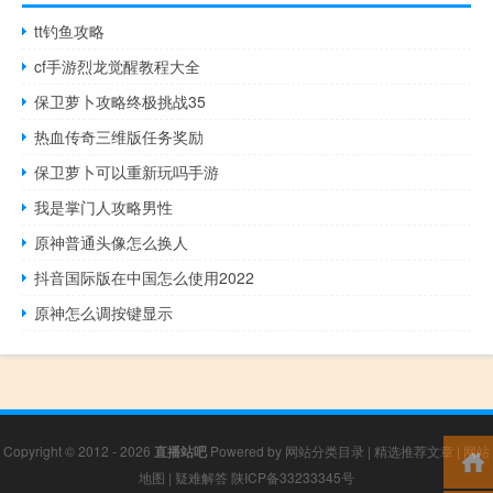
tt钓鱼攻略
cf手游烈龙觉醒教程大全
保卫萝卜攻略终极挑战35
热血传奇三维版任务奖励
保卫萝卜可以重新玩吗手游
我是掌门人攻略男性
原神普通头像怎么换人
抖音国际版在中国怎么使用2022
原神怎么调按键显示
Copyright © 2012 - 2026
直播站吧
Powered by
网站分类目录
|
精选推荐文章
|
网站
地图
|
疑难解答
陕ICP备33233345号