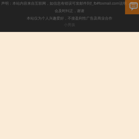
声明：本站内容来自互联网，如信息有错误可发邮件到f_fb#foxmail.com说明，我们
会及时纠正，谢谢
本站仅为个人兴趣爱好，不接盈利性广告及商业合作
小男孩