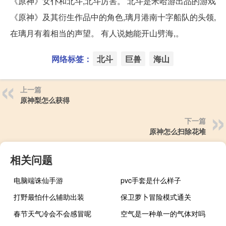
《原神》女仆和北斗,北斗厉害。 北斗是米哈游出品的游戏
《原神》及其衍生作品中的角色,璃月港南十字船队的头领,
在璃月有着相当的声望。 有人说她能开山劈海,。
网络标签：
北斗
巨兽
海山
上一篇
原神梨怎么获得
下一篇
原神怎么扫除花堆
相关问题
电脑端诛仙手游
pvc手套是什么样子
打野最怕什么辅助出装
保卫萝卜冒险模式通关
春节天气冷会不会感冒呢
空气是一种单一的气体对吗