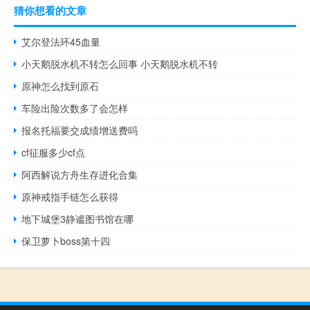
猜你想看的文章
艾尔登法环45血量
小天鹅脱水机不转怎么回事 小天鹅脱水机不转
原神怎么找到原石
车险出险次数多了会怎样
报名托福要交成绩增送费吗
cf征服多少cf点
阿西解说方舟生存进化合集
原神戒指手链怎么获得
地下城堡3静谧图书馆在哪
保卫萝卜boss第十四