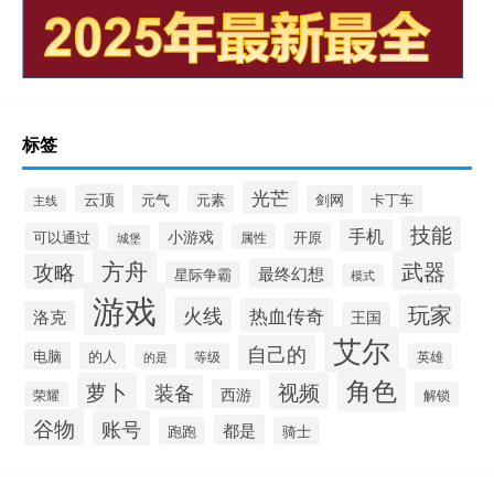
标签
光芒
云顶
元气
元素
剑网
卡丁车
主线
技能
手机
小游戏
可以通过
开原
属性
城堡
方舟
武器
攻略
最终幻想
星际争霸
模式
游戏
玩家
火线
热血传奇
洛克
王国
艾尔
自己的
电脑
的人
等级
英雄
的是
角色
萝卜
视频
装备
西游
荣耀
解锁
谷物
账号
都是
跑跑
骑士