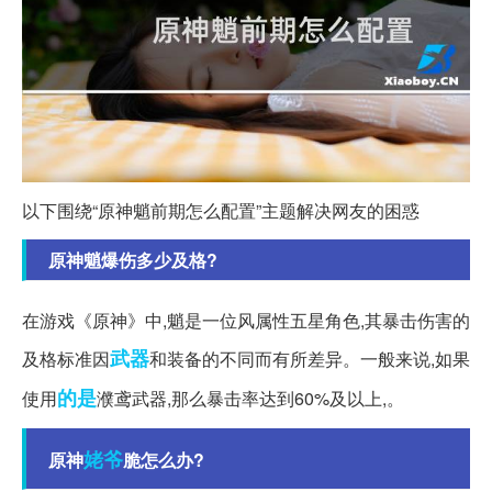
以下围绕“原神魈前期怎么配置”主题解决网友的困惑
原神魈爆伤多少及格?
在游戏《原神》中,魈是一位风属性五星角色,其暴击伤害的
武器
及格标准因
和装备的不同而有所差异。一般来说,如果
的是
使用
濮鸢武器,那么暴击率达到60%及以上,。
姥爷
原神
脆怎么办?