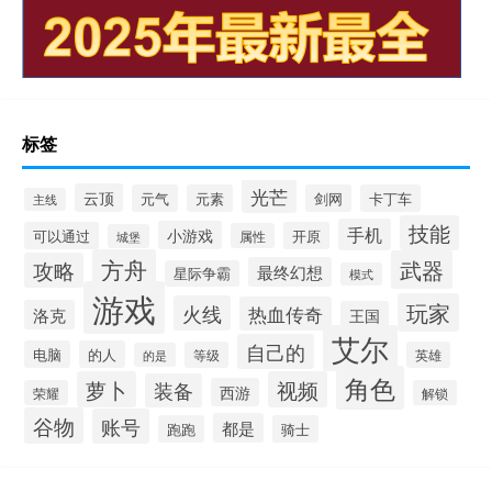
标签
光芒
云顶
元气
元素
剑网
卡丁车
主线
技能
手机
小游戏
可以通过
开原
属性
城堡
方舟
武器
攻略
最终幻想
星际争霸
模式
游戏
玩家
火线
热血传奇
洛克
王国
艾尔
自己的
电脑
的人
等级
英雄
的是
角色
萝卜
视频
装备
西游
荣耀
解锁
谷物
账号
都是
跑跑
骑士