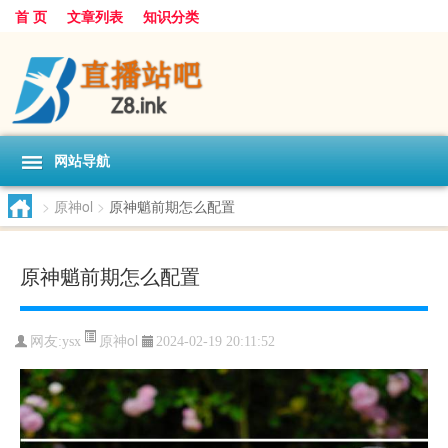
首 页
文章列表
知识分类
网站导航
>
原神ol
>
原神魈前期怎么配置
原神魈前期怎么配置
原神ol
网友:
ysx
2024-02-19 20:11:52