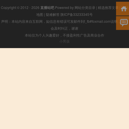
Copyright © 2012 - 2026
直播站吧
Powered by
网站分类目录
|
精选推荐文章
|
网站
地图
|
疑难解答
陕ICP备33233345号
声明：本站内容来自互联网，如信息有错误可发邮件到f_fb#foxmail.com说明，我们
会及时纠正，谢谢
本站仅为个人兴趣爱好，不接盈利性广告及商业合作
小男孩