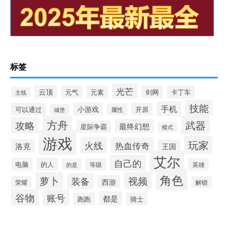
标签
光芒
云顶
元气
元素
剑网
卡丁车
主线
技能
手机
小游戏
可以通过
开原
属性
城堡
方舟
武器
攻略
最终幻想
星际争霸
模式
游戏
玩家
火线
热血传奇
洛克
王国
艾尔
自己的
电脑
的人
等级
英雄
的是
角色
萝卜
视频
装备
西游
荣耀
解锁
谷物
账号
都是
跑跑
骑士