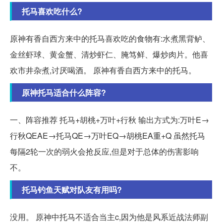
托马喜欢吃什么?
原神有香自西方来中的托马喜欢吃的食物有:水煮黑背鲈、
金丝虾球、黄金蟹、清炒虾仁、腌笃鲜、爆炒肉片。他喜
欢市井杂煮,讨厌喝酒。 原神有香自西方来中的托马。
原神托马适合什么阵容?
一、阵容推荐 托马+胡桃+万叶+行秋 输出方式为:万叶E→
行秋QEAE→托马QE→万叶EQ→胡桃EA重+Q 虽然托马
每隔2轮一次的弱火会抢反应,但是对于总体的伤害影响
不。
托马钓鱼天赋对队友有用吗?
没用。 原神中托马不适合当主c,因为他是风系近战法师副