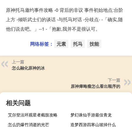
原神托马邀约事件攻略 -0 背后的非议 事件初始地点:台阶
上方 -倾听武士们的谈话 -与托马对话 -分歧点- -「确实,随
他们说去吧。」--1 -「抱歉,我并不是很认可。
网络标签：
元素
托马
技能
上一篇
怎么融化原神的冰
下一篇
原神瘴晦瘤怎么看出顺序的
相关问题
艾尔登法环观星者截肢攻略
梦幻诛仙手游最佳青龙
怎么扔爆竹消逝的光芒
造梦西游四寒山坡掉什么