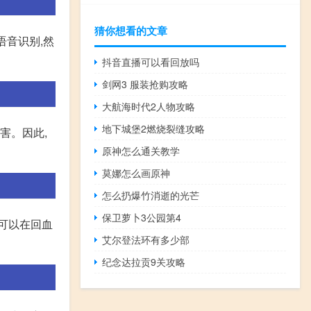
猜你想看的文章
语音识别,然
抖音直播可以看回放吗
剑网3 服装抢购攻略
大航海时代2人物攻略
地下城堡2燃烧裂缝攻略
害。因此,
原神怎么通关教学
莫娜怎么画原神
怎么扔爆竹消逝的光芒
保卫萝卜3公园第4
可以在回血
艾尔登法环有多少部
纪念达拉贡9关攻略