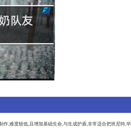
作,难度较低,且增加基础生命,与生成护盾,非常适合把班尼特,