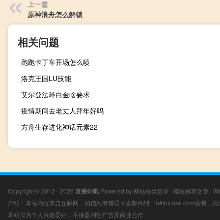
上一篇
原神浪舟怎么解锁
相关问题
跑跑卡丁车开场怎么喷
洛克王国LU技能
艾尔登法环白金啥要求
疫情期间去老丈人拜年好吗
方舟生存进化神话元素22
Copyright © 2012 - 2026
直播站吧
Powered by
网站分类目录
|
精选推荐文章
|
网
声明：本站内容来自互联网，如信息有错误可发邮件到f_fb#foxmail.com说明
本站仅为个人兴趣爱好，不接盈利性广告及商业合作