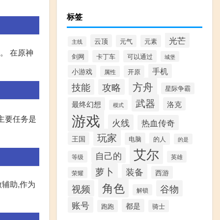
标签
光芒
云顶
元气
元素
主线
。 在原神
剑网
卡丁车
可以通过
城堡
手机
小游戏
开原
属性
方舟
技能
攻略
星际争霸
武器
最终幻想
洛克
模式
游戏
主要任务是
火线
热血传奇
玩家
王国
电脑
的人
的是
艾尔
自己的
等级
英雄
萝卜
装备
西游
荣耀
辅助,作为
角色
视频
谷物
解锁
账号
都是
跑跑
骑士