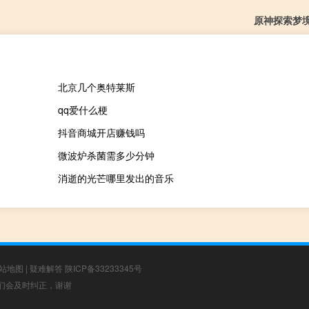
原神探索梦
北京几个奥特莱斯
qq爱什么梗
抖音商城开店赚钱吗
微波炉杀菌需多少分钟
消逝的光芒哪里发出的音乐
站地图
|
疑难解答
陕ICP备33233345号
，我们会及时纠正，谢谢