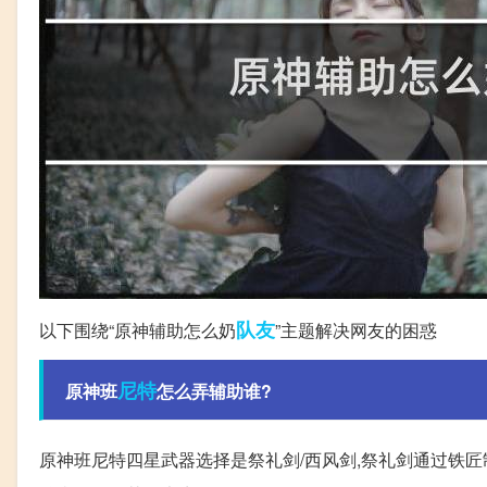
队友
以下围绕“原神辅助怎么奶
”主题解决网友的困惑
尼特
原神班
怎么弄辅助谁?
原神班尼特四星武器选择是祭礼剑/西风剑,祭礼剑通过铁匠制