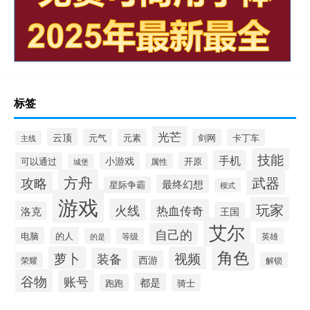
标签
光芒
云顶
元气
元素
剑网
卡丁车
主线
技能
手机
小游戏
可以通过
开原
属性
城堡
方舟
武器
攻略
最终幻想
星际争霸
模式
游戏
玩家
火线
热血传奇
洛克
王国
艾尔
自己的
电脑
的人
等级
英雄
的是
角色
萝卜
视频
装备
西游
荣耀
解锁
谷物
账号
都是
跑跑
骑士