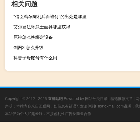
相关问题
“信臣精卒陈利兵而谁何”的出处是哪里
艾尔登法环武士面具哪里获得
原神怎么换绑定设备
剑网3 怎么升级
抖音子母账号有什么用
Copyright © 2012 - 2026
直播站吧
Powered by
网站分类目录
|
精选推荐文章
|
网
声明：本站内容来自互联网，如信息有错误可发邮件到f_fb#foxmail.com说明
本站仅为个人兴趣爱好，不接盈利性广告及商业合作