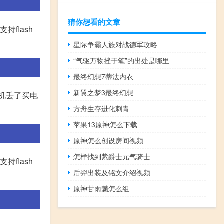
猜你想看的文章
持flash
星际争霸人族对战德军攻略
“气驱万物挫于笔”的出处是哪里
最终幻想7蒂法内衣
新翼之梦3最终幻想
把手机丢了买电
方舟生存进化刺青
苹果13原神怎么下载
原神怎么创设房间视频
怎样找到紫爵士元气骑士
持flash
后羿出装及铭文介绍视频
原神甘雨魈怎么组