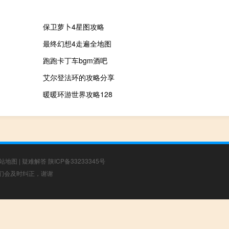
保卫萝卜4星图攻略
最终幻想4走遍全地图
跑跑卡丁车bgm酒吧
艾尔登法环的攻略分享
暖暖环游世界攻略128
站地图
|
疑难解答
陕ICP备33233345号
，我们会及时纠正，谢谢