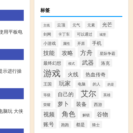
标签
光芒
云顶
元气
元素
主线
使用平板电
剑网
卡丁车
可以通过
城堡
手机
小游戏
开原
属性
方舟
技能
攻略
星际争霸
武器
最终幻想
洛克
模式
游戏
据提示进行操
火线
热血传奇
玩家
王国
电脑
的人
的是
艾尔
自己的
等级
英雄
萝卜
装备
西游
荣耀
电脑玩 大侠
角色
视频
谷物
解锁
账号
都是
跑跑
骑士