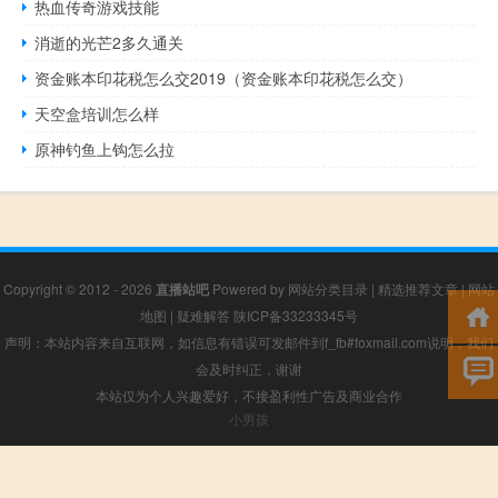
热血传奇游戏技能
消逝的光芒2多久通关
资金账本印花税怎么交2019（资金账本印花税怎么交）
天空盒培训怎么样
原神钓鱼上钩怎么拉
Copyright © 2012 - 2026
直播站吧
Powered by
网站分类目录
|
精选推荐文章
|
网站
地图
|
疑难解答
陕ICP备33233345号
声明：本站内容来自互联网，如信息有错误可发邮件到f_fb#foxmail.com说明，我们
会及时纠正，谢谢
本站仅为个人兴趣爱好，不接盈利性广告及商业合作
小男孩