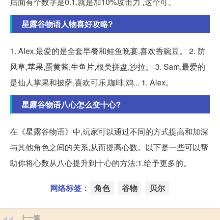
后面有个数字是0.1,就是加10%攻击力 ,这个可。
星露谷物语人物喜好攻略?
1. Alex,最爱的是全套早餐和鲑鱼晚宴,喜欢香豌豆。 2. 防
风草,苹果,蛋黄酱,生鱼片,根类拼盘,沙拉。 3. Sam,最爱的
是仙人掌果和披萨,喜欢可乐,咖啡,鸡... 1. Alex。
星露谷物语八心怎么变十心?
在《星露谷物语》中,玩家可以通过不同的方式提高和加深
与其他角色之间的关系,从而提高心数。以下是一些可以帮
助你将心数从八心提升到十心的方法:1.给予更多的。
网络标签：
角色
谷物
贝尔
上一篇