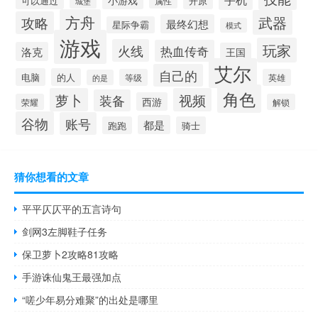
可以通过
开原
属性
城堡
方舟
武器
攻略
最终幻想
星际争霸
模式
游戏
玩家
火线
热血传奇
洛克
王国
艾尔
自己的
电脑
的人
等级
英雄
的是
角色
萝卜
视频
装备
西游
荣耀
解锁
谷物
账号
都是
跑跑
骑士
猜你想看的文章
平平仄仄平的五言诗句
剑网3左脚鞋子任务
保卫萝卜2攻略81攻略
手游诛仙鬼王最强加点
“嗟少年易分难聚”的出处是哪里