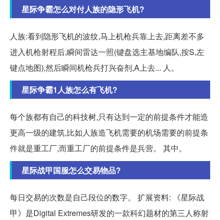
星际争霸怎么对付人族的隐形飞机?
人族:看到隐形飞机的波纹,马上机枪兵靠上去,距离差不多
进入机枪射程后,瞬间雷达一照(键盘选主基地编队,按S,左
键点地图),然后瞬间机枪兵打兴奋剂,A上去... 人。
星际争霸1人族怎么有飞机?
每个族都有自己的科技树,只有达到一定的前提条件才能造
更高一级的建筑,比如人族造飞机需要的机场需要的前提条
件就是重工厂,而重工厂的前提条件是兵营。 其中。
星际战甲国服怎么交易物品?
每日交易的次数是自己段位的数字。 扩展资料: 《星际战
甲》是Digital Extremes研发的一款科幻题材的第三人称射