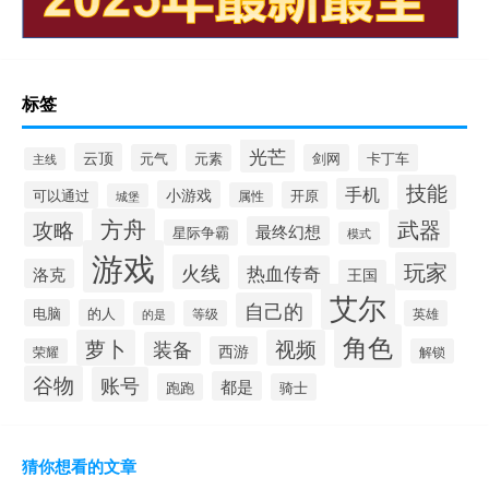
标签
光芒
云顶
元气
元素
剑网
卡丁车
主线
技能
手机
小游戏
可以通过
开原
属性
城堡
方舟
武器
攻略
最终幻想
星际争霸
模式
游戏
玩家
火线
热血传奇
洛克
王国
艾尔
自己的
电脑
的人
等级
英雄
的是
角色
萝卜
视频
装备
西游
荣耀
解锁
谷物
账号
都是
跑跑
骑士
猜你想看的文章