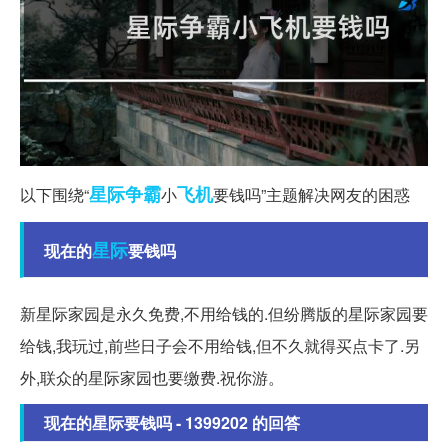
星际争霸
飞机
以下围绕“
小
要钱吗”主题解决网友的困惑
星际
现在的
要钱吗
新星际家园是永久免费,不用给钱的.但纷腾版的星际家园要
给钱,我玩过,前些日子会不用给钱,但不久就得买点卡了.另
外,联众的星际家园也要缴费.祝你游。
现在的星际要钱吗 - 1399202 的回答