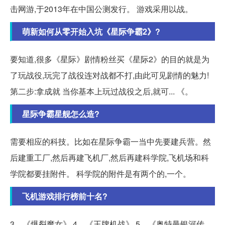
击网游,于2013年在中国公测发行。 游戏采用以战。
萌新如何从零开始入坑《星际争霸2》?
要知道,很多《星际》剧情粉丝买《星际2》的目的就是为
了玩战役,玩完了战役连对战都不打,由此可见剧情的魅力!
第二步:拿成就 当你基本上玩过战役之后,就可... 《。
星际争霸星舰怎么造?
需要相应的科技。比如在星际争霸一当中先要建兵营。然
后建重工厂,然后再建飞机厂,然后再建科学院,飞机场和科
学院都要挂附件。 科学院的附件是有两个的,一个。
飞机游戏排行榜前十名?
3、《爆裂魔女》 4、《王牌机战》 5、《奥特曼银河传