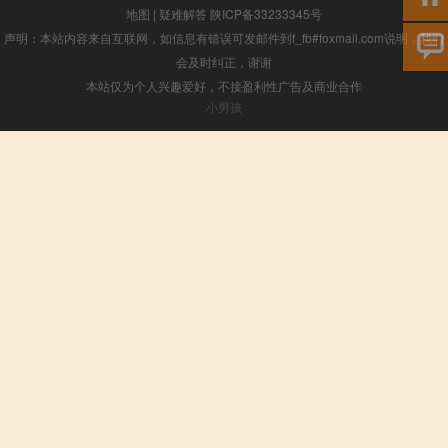
地图
|
疑难解答
陕ICP备33233345号
声明：本站内容来自互联网，如信息有错误可发邮件到f_fb#foxmail.com说明，我们
会及时纠正，谢谢
本站仅为个人兴趣爱好，不接盈利性广告及商业合作
小男孩