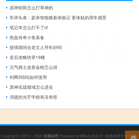
原神矩阵怎么打草神的
车评头条：蔚来智能焕新体验记 更体贴的用车感受
笔记本怎么打不了cf
热血传奇小鱼装备
疫情期间去老丈人拜年好吗
皇后攻略快穿19楼
元气骑士皮肤金框怎么得
剑网3咕咕如何使用
原神实战领域怎么进去
消逝的光芒学校有没有怪
Copyright © 2012 - 2026
直播站吧
Powered by
网站分类目录
|
精选推荐文章
|
网站