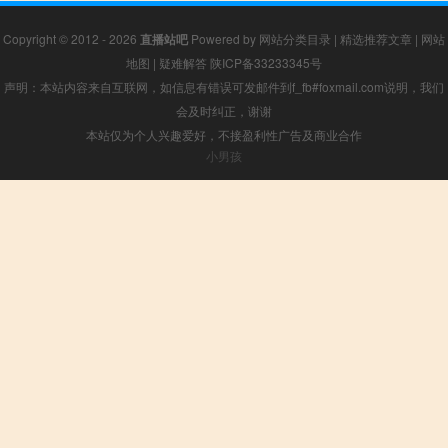
Copyright © 2012 - 2026
直播站吧
Powered by
网站分类目录
|
精选推荐文章
|
网站
地图
|
疑难解答
陕ICP备33233345号
声明：本站内容来自互联网，如信息有错误可发邮件到f_fb#foxmail.com说明，我们
会及时纠正，谢谢
本站仅为个人兴趣爱好，不接盈利性广告及商业合作
小男孩