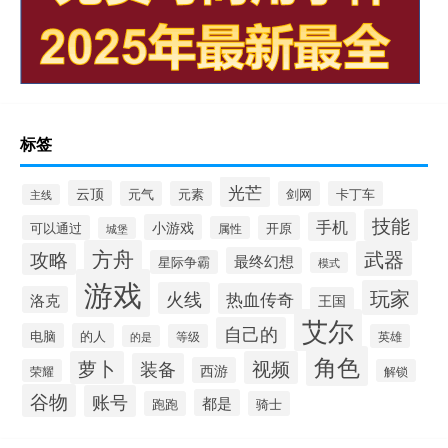
标签
光芒
云顶
元气
元素
剑网
卡丁车
主线
技能
手机
小游戏
可以通过
开原
属性
城堡
方舟
武器
攻略
最终幻想
星际争霸
模式
游戏
玩家
火线
热血传奇
洛克
王国
艾尔
自己的
电脑
的人
等级
英雄
的是
角色
萝卜
视频
装备
西游
荣耀
解锁
谷物
账号
都是
跑跑
骑士