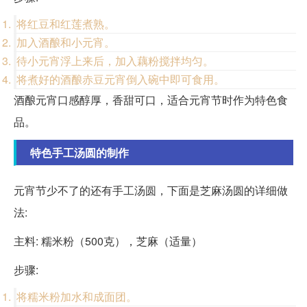
将红豆和红莲煮熟。
加入酒酿和小元宵。
待小元宵浮上来后，加入藕粉搅拌均匀。
将煮好的酒酿赤豆元宵倒入碗中即可食用。
酒酿元宵口感醇厚，香甜可口，适合元宵节时作为特色食
品。
特色手工汤圆的制作
元宵节少不了的还有手工汤圆，下面是芝麻汤圆的详细做
法:
主料: 糯米粉（500克），芝麻（适量）
步骤:
将糯米粉加水和成面团。