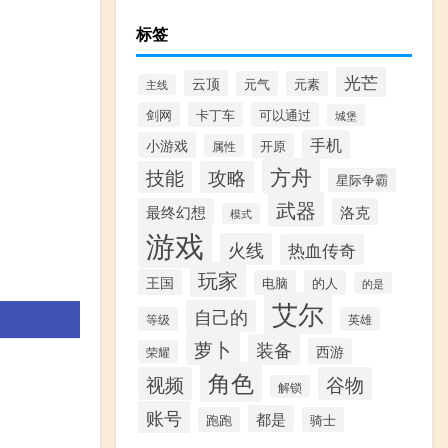
标签
光芒
云顶
元气
元素
主线
剑网
卡丁车
可以通过
城堡
手机
小游戏
开原
属性
方舟
技能
攻略
星际争霸
武器
最终幻想
洛克
模式
游戏
火线
热血传奇
玩家
王国
电脑
的人
的是
艾尔
自己的
等级
英雄
萝卜
装备
西游
荣耀
角色
视频
谷物
解锁
账号
都是
跑跑
骑士