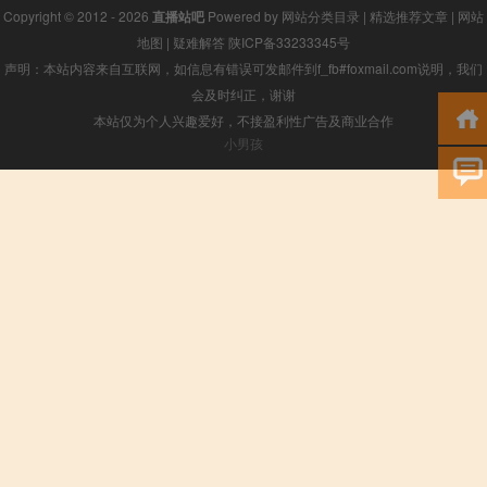
Copyright © 2012 - 2026
直播站吧
Powered by
网站分类目录
|
精选推荐文章
|
网站
地图
|
疑难解答
陕ICP备33233345号
声明：本站内容来自互联网，如信息有错误可发邮件到f_fb#foxmail.com说明，我们
会及时纠正，谢谢
本站仅为个人兴趣爱好，不接盈利性广告及商业合作
小男孩