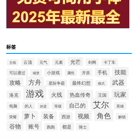
标签
光芒
云顶
元气
元素
剑网
卡丁车
主线
技能
手机
小游戏
可以通过
开原
属性
城堡
方舟
武器
攻略
最终幻想
星际争霸
模式
游戏
玩家
火线
热血传奇
洛克
王国
艾尔
自己的
电脑
的人
等级
英雄
的是
角色
萝卜
视频
装备
西游
荣耀
解锁
谷物
账号
都是
跑跑
骑士