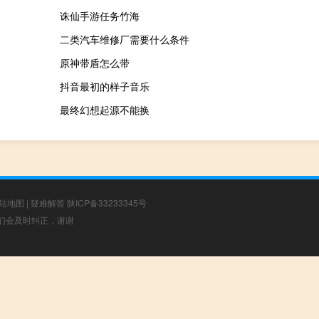
诛仙手游任务竹海
二类汽车维修厂需要什么条件
原神带盾怎么带
抖音最初的样子音乐
最终幻想起源不能换
站地图
|
疑难解答
陕ICP备33233345号
，我们会及时纠正，谢谢