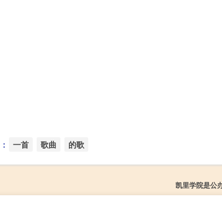
：
一首
歌曲
的歌
凯里学院是公