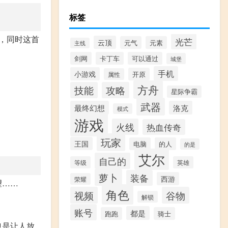
标签
，同时这首
光芒
云顶
元气
元素
主线
剑网
卡丁车
可以通过
城堡
手机
小游戏
开原
属性
方舟
技能
攻略
星际争霸
武器
最终幻想
洛克
模式
游戏
火线
热血传奇
玩家
王国
电脑
的人
的是
艾尔
自己的
等级
英雄
萝卜
装备
西游
荣耀
望……
角色
视频
谷物
解锁
账号
都是
跑跑
骑士
也是让人放