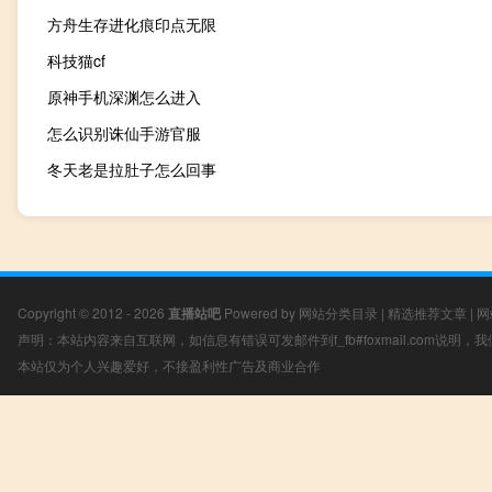
方舟生存进化痕印点无限
科技猫cf
原神手机深渊怎么进入
怎么识别诛仙手游官服
冬天老是拉肚子怎么回事
Copyright © 2012 - 2026
直播站吧
Powered by
网站分类目录
|
精选推荐文章
|
网
声明：本站内容来自互联网，如信息有错误可发邮件到f_fb#foxmail.com说明
本站仅为个人兴趣爱好，不接盈利性广告及商业合作