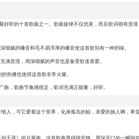
深最好听的十首歌曲之一。歌曲旋律不仅优美，而且歌词很有意境
周深细腻的嗓音和毛不易浑厚的嗓音使这首歌别有一种韵味。
歌词充满意境，周深细腻的声音也是备受歌迷喜爱。
剧的热播也使得这首歌非常火爆。
推广曲，歌曲节奏感很足，歌词充满正能量，好听。
有情人，可它爱着这个世界，化身孤岛的鲸，亲爱的旅人啊，希
千与千寻》的片尾曲，这首歌曲显得很安静，周深开口的一瞬间