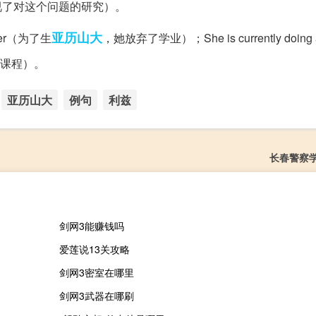
ct（他们完全忽视了对这个问题的研究）。
亚历山大
ander（为了生
，她放弃了学业）；She is currently doing a
课程）。
亚历山大
例句
利兹
长春警察
剑网3能赚钱吗
爱莲说13关攻略
剑网3密室在哪里
剑网3武器在哪刷