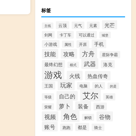
标签
光芒
云顶
元气
元素
主线
剑网
卡丁车
可以通过
城堡
手机
小游戏
开原
属性
方舟
技能
攻略
星际争霸
武器
最终幻想
洛克
模式
游戏
火线
热血传奇
玩家
王国
电脑
的人
的是
艾尔
自己的
等级
英雄
萝卜
装备
西游
荣耀
角色
视频
谷物
解锁
账号
都是
跑跑
骑士