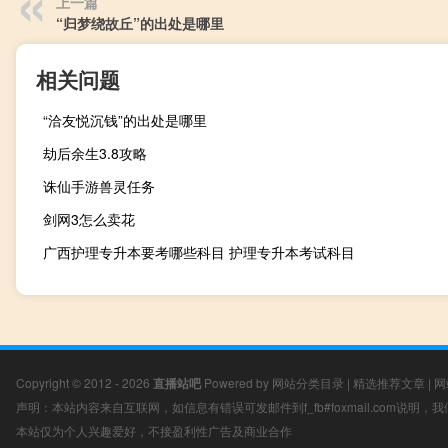
上一篇
“归梦绕故丘”的出处是哪里
相关问题
“洽友悦沉钱”的出处是哪里
劫后余生3.8攻略
诛仙手游兽灵任务
剑网3怎么卖花
广西护理专升本要考哪些科目 护理专升本考试科目
Copyright © 2012 - 2026
直播站吧
Powered by
网站分类目录
|
精选推荐文章
|
网
声明：本站内容来自互联网，如信息有错误可发邮件到f_fb#foxmail.com说明
本站仅为个人兴趣爱好，不接盈利性广告及商业合作