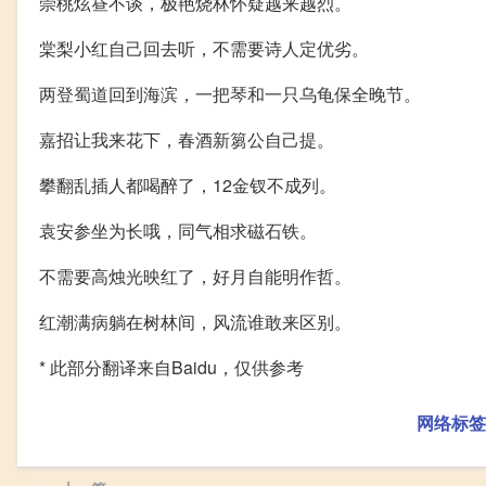
崇桃炫昼不谈，极艳烧林怀疑越来越烈。
棠梨小红自己回去听，不需要诗人定优劣。
两登蜀道回到海滨，一把琴和一只乌龟保全晚节。
嘉招让我来花下，春酒新篘公自己提。
攀翻乱插人都喝醉了，12金钗不成列。
袁安参坐为长哦，同气相求磁石铁。
不需要高烛光映红了，好月自能明作哲。
红潮满病躺在树林间，风流谁敢来区别。
* 此部分翻译来自Baidu，仅供参考
网络标签