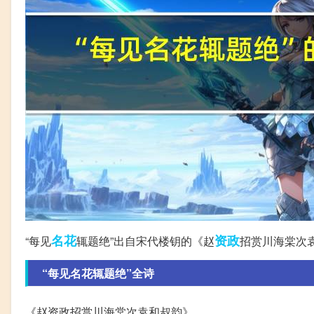
名花
资政
“每见
辄题绝”出自宋代楼钥的《赵
招赏川海棠次
“每见名花辄题绝”全诗
《赵资政招赏川海棠次袁和叔韵》