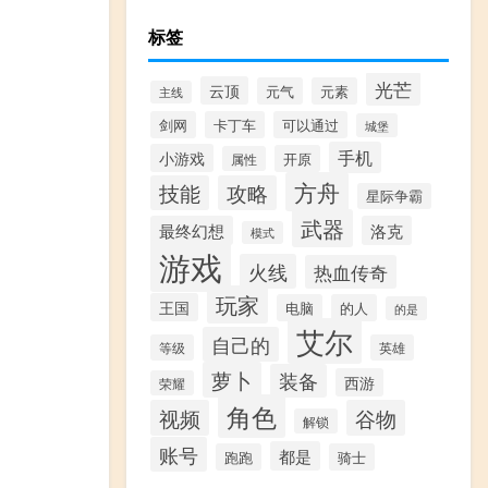
标签
光芒
云顶
元气
元素
主线
剑网
卡丁车
可以通过
城堡
手机
小游戏
开原
属性
方舟
技能
攻略
星际争霸
武器
最终幻想
洛克
模式
游戏
火线
热血传奇
玩家
王国
电脑
的人
的是
艾尔
自己的
等级
英雄
萝卜
装备
西游
荣耀
角色
视频
谷物
解锁
账号
都是
跑跑
骑士