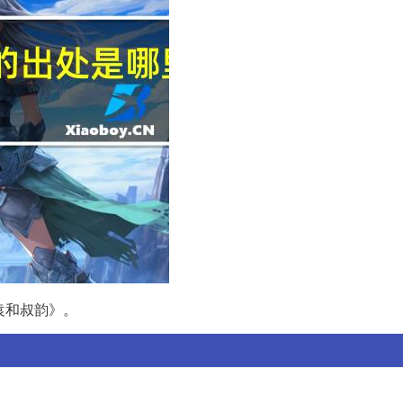
袁和叔韵》。