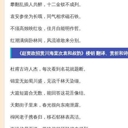
攀翻乱插人共醉，十二金钗不成列。
袁安参坐为长哦，同气相求磁石铁。
不须高烛映红妆，佳月自能明作哲。
红潮满病卧林间，风流谁敢来分别。
《赵资政招赏川海棠次袁和叔韵》楼钥 翻译、赏析和
杜甫古诗人杰，每次看到名花就题断。
锦棠无如蜀川盛，见说千林天染缬。
大篇短篇合无数，能回答这花舌像结。
天鹅街子里来，春光很向东南泄露。
槹闲老子携春归，移石郁林表高洁。