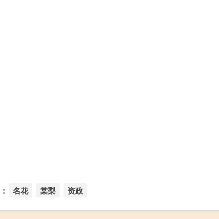
：
名花
棠梨
资政