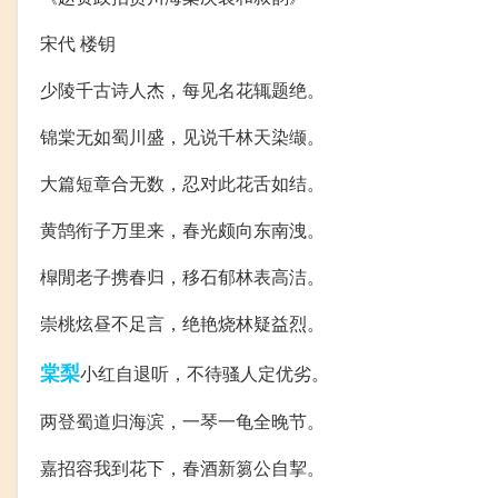
宋代 楼钥
少陵千古诗人杰，每见名花辄题绝。
锦棠无如蜀川盛，见说千林天染缬。
大篇短章合无数，忍对此花舌如结。
黄鹄衔子万里来，春光颇向东南洩。
槹閒老子携春归，移石郁林表高洁。
崇桃炫昼不足言，绝艳烧林疑益烈。
棠梨
小红自退听，不待骚人定优劣。
两登蜀道归海滨，一琴一龟全晚节。
嘉招容我到花下，春酒新篘公自挈。