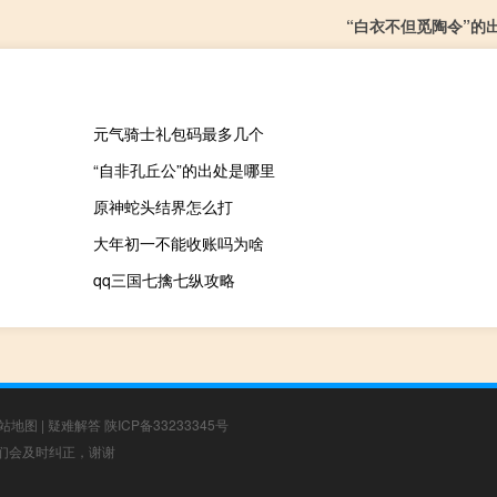
“白衣不但觅陶令”的
元气骑士礼包码最多几个
“自非孔丘公”的出处是哪里
原神蛇头结界怎么打
大年初一不能收账吗为啥
qq三国七擒七纵攻略
站地图
|
疑难解答
陕ICP备33233345号
，我们会及时纠正，谢谢